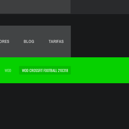
ORES
BLOG
TARIFAS
WOD
WOD CROSSFIT FOOTBALL 210318