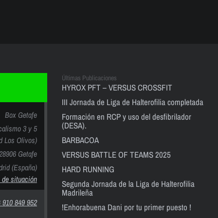
Últimas Publicaciones
HYROX PFT – VERSUS CROSSFIT
III Jornada de Liga de Halterofilia completada
Box Getafe
Formación en RCP y uso del desfibrilador
(DESA).
calismo 3 y 5
BARBACOA
nd Los Olivos)
28906 Getafe
VERSUS BATTLE OF TEAMS 2025
rid (España)
HARD RUNNING
 de situación
Segunda Jornada de la Liga de Halterofilia
Madrileña
 910 849 952
!Enhorabuena Dani por tu primer puesto !