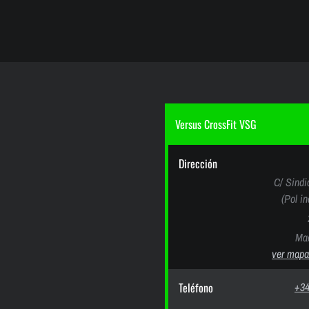
Versus CrossFit VSG
Dirección
C/ Sindi
(Pol i
Mad
ver mapa
Teléfono
+34