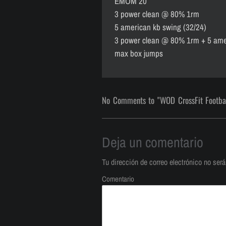
EMOM 20′
3 power clean @ 80% 1rm
5 american kb swing (32/24)
3 power clean @ 80% 1rm + 5 amer
max box jumps
No Comments to "WOD CrossFit Footba
Deja un comentario
Tu dirección de correo electrónico no será
Comentario