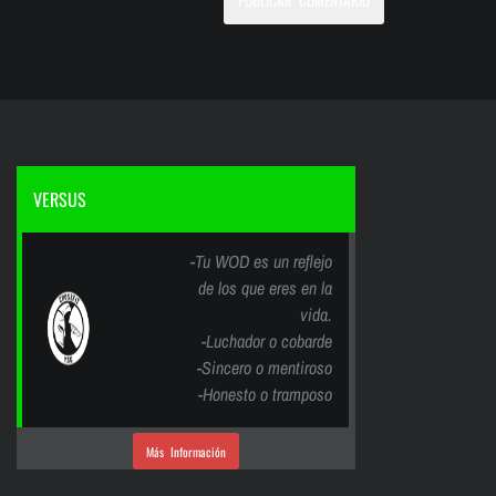
VERSUS
-Tu WOD es un reflejo
de los que eres en la
vida.
-Luchador o cobarde
-Sincero o mentiroso
-Honesto o tramposo
Más Información