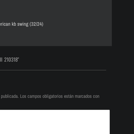
ican kb swing (32/24)
ll 210318"
 publicada.
Los campos obligatorios están marcados con