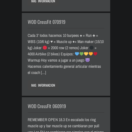
MAS INFORMACION
WOD CrossFit 070919
Cada 3’ todos hacemos 10 burpees
♠️
= Run
♣️
=
WBS (10/6 kg)
♥️
= Muscle up
♦️
= Man maker (15/10
kg) Joker
= 2000 row (2 remos) Joker
=
4000 Airbike (2 bikes) Equipos:
Warmup Hoy vamos a jugar a un juego
Hacemos calentamiento general articular mientras
el coach […]
MAS INFORMACION
WOD CrossFIt 060919
REMEMBER OPEN 18.3 En escalado los ring
muscle up y bar muscle up se cambiaran por pull