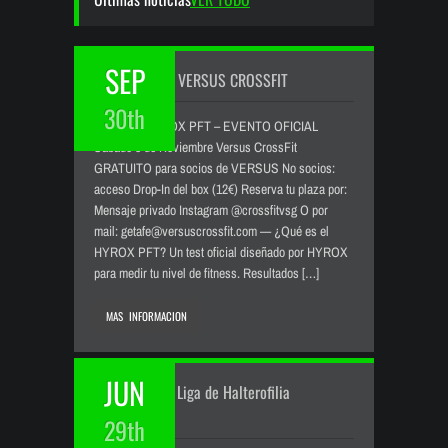
SEP
HYROX PFT – VERSUS CROSSFIT
30th
VERSUS HYROX PFT – EVENTO OFICIAL
Sábado 8 de Noviembre Versus CrossFit
GRATUITO para socios de VERSUS No socios:
acceso Drop-In del box (12€) Reserva tu plaza por:
Mensaje privado Instagram @crossfitvsg O por
mail: getafe@versuscrossfit.com — ¿Qué es el
HYROX PFT? Un test oficial diseñado por HYROX
para medir tu nivel de fitness. Resultados […]
MAS INFORMACION
JUN
III Jornada de Liga de Halterofilia
completada
29th