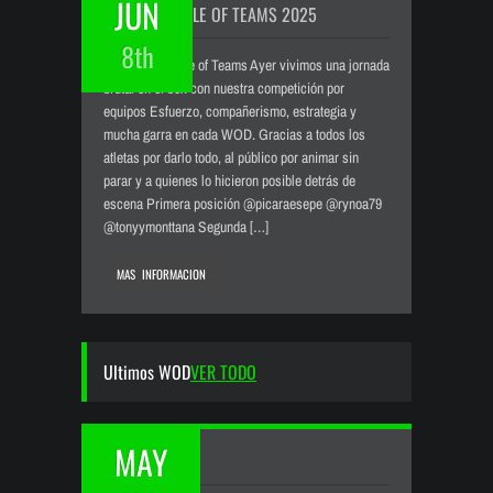
JUN
VERSUS BATTLE OF TEAMS 2025
8th
VERSUS: Battle of Teams Ayer vivimos una jornada
brutal en el box con nuestra competición por
equipos Esfuerzo, compañerismo, estrategia y
mucha garra en cada WOD. Gracias a todos los
atletas por darlo todo, al público por animar sin
parar y a quienes lo hicieron posible detrás de
escena Primera posición @picaraesepe @rynoa79
@tonyymonttana Segunda […]
MAS INFORMACION
Ultimos WOD
VER TODO
MAY
HERO WEEK