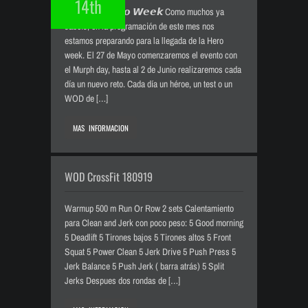
14th
𝙑𝙚𝙧𝙨𝙪𝙨 𝙃𝙚𝙧𝙤 𝙒𝙚𝙚𝙠 Como muchos ya
sabéis, en la programación de este mes nos
estamos preparando para la llegada de la Hero
week. El 27 de Mayo comenzaremos el evento con
el Murph day, hasta al 2 de Junio realizaremos cada
día un nuevo reto. Cada día un héroe, un test o un
WOD de […]
MAS INFORMACION
WOD CrossFit 180919
Warmup 500 m Run Or Row 2 sets Calentamiento
para Clean and Jerk con poco peso: 5 Good morning
5 Deadlift 5 Tirones bajos 5 Tirones altos 5 Front
Squat 5 Power Clean 5 Jerk Drive 5 Push Press 5
Jerk Balance 5 Push Jerk ( barra atrás) 5 Split
Jerks Despues dos rondas de […]