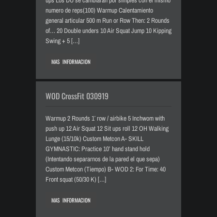
ups Los DU se cambiaran por simples con el mismo
numero de reps(100) Warmup Calentamiento
general articular 500 m Run or Row Then: 2 Rounds
of… 20 Double unders 10 Air Squat Jump 10 Kipping
Swing + 5 […]
MAS INFORMACION
WOD CrossFit 030919
Warmup 2 Rounds 1′ row / airbike 5 Inchwom with
push up 12 Air Squat 12 Sit ups roll 12 OH Walking
Lunge (15/10k) Custom Metcon A- SKILL
GYMNASTIC: Practice 10’ hand stand hold
(Intentando separarnos de la pared el que sepa)
Custom Metcon (Tiempo) B- WOD 2: For Time: 40
Front squat (50/30 K) […]
MAS INFORMACION