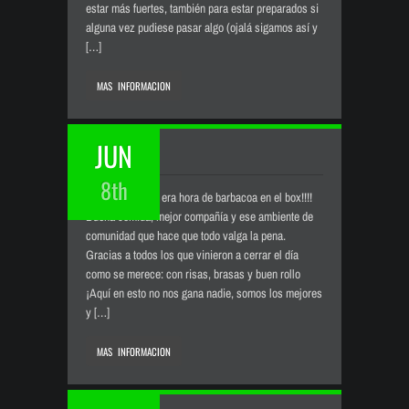
estar más fuertes, también para estar preparados si
alguna vez pudiese pasar algo (ojalá sigamos así y
[…]
MAS INFORMACION
JUN
BARBACOA
8th
BARBACOA Ya era hora de barbacoa en el box!!!!
Buena comida, mejor compañía y ese ambiente de
comunidad que hace que todo valga la pena.
Gracias a todos los que vinieron a cerrar el día
como se merece: con risas, brasas y buen rollo
¡Aquí en esto no nos gana nadie, somos los mejores
y […]
MAS INFORMACION