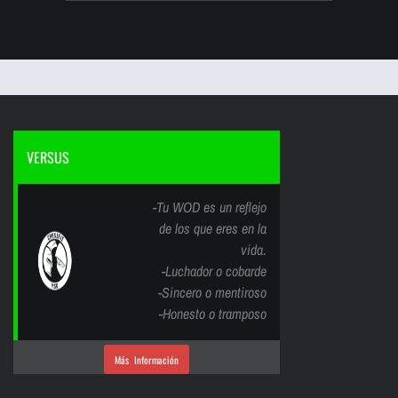
VERSUS
-Tu WOD es un reflejo
de los que eres en la
vida.
-Luchador o cobarde
-Sincero o mentiroso
-Honesto o tramposo
Más Información