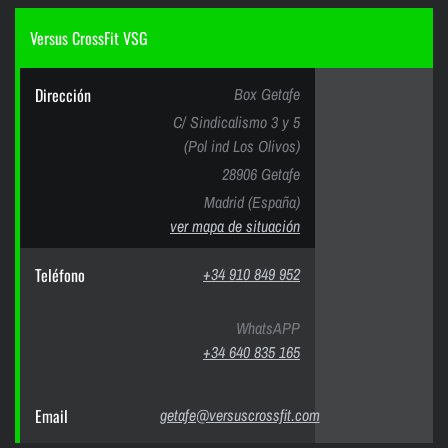
Versus CrossFit VSG
Dirección
Box Getafe
C/ Sindicalismo 3 y 5
(Pol ind Los Olivos)
28906 Getafe
Madrid (España)
ver mapa de situación
Teléfono
+34 910 849 952
WhatsAPP
+34 640 835 165
Email
getafe@versuscrossfit.com