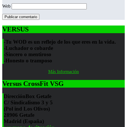
Web
VERSUS
-Tu WOD es un reflejo de los que eres en la vida.
-Luchador o cobarde
-Sincero o mentiroso
-Honesto o tramposo
Más Información
Versus CrossFit VSG
Dirección
Box Getafe
C/ Sindicalismo 3 y 5
(Pol ind Los Olivos)
28906 Getafe
Madrid (España)