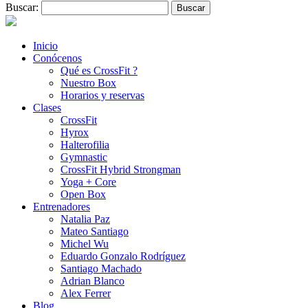
Buscar:
Inicio
Conócenos
Qué es CrossFit ?
Nuestro Box
Horarios y reservas
Clases
CrossFit
Hyrox
Halterofilia
Gymnastic
CrossFit Hybrid Strongman
Yoga + Core
Open Box
Entrenadores
Natalia Paz
Mateo Santiago
Michel Wu
Eduardo Gonzalo Rodríguez
Santiago Machado
Adrian Blanco
Alex Ferrer
Blog