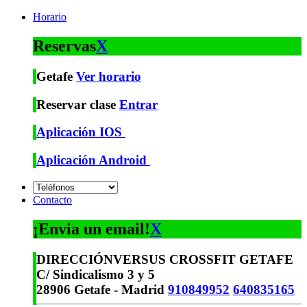
Horario
Reservas
X
Getafe
Ver horario
Reservar clase
Entrar
Aplicación IOS
Aplicación Android
Contacto
¡Envia un email!
X
DIRECCIÓN
VERSUS CROSSFIT GETAFE
C/ Sindicalismo 3 y 5
28906 Getafe - Madrid
910849952
640835165