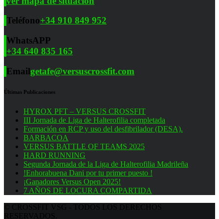
ver mapa de situación
Teléfono
+34 910 849 952
WhatsAPP
+34 640 835 165
Email
getafe@versuscrossfit.com
Últimas Publicaciones
HYROX PFT – VERSUS CROSSFIT
III Jornada de Liga de Halterofilia completada
Formación en RCP y uso del desfibrilador (DESA).
BARBACOA
VERSUS BATTLE OF TEAMS 2025
HARD RUNNING
Segunda Jornada de la Liga de Halterofilia Madrileña
!Enhorabuena Dani por tu primer puesto !
¡Ganadores Versus Open 2025!
7 AÑOS DE LOCURA COMPARTIDA
© CROSSFIT VSG - TODOS LOS DERECHOS
RESERVADOS.