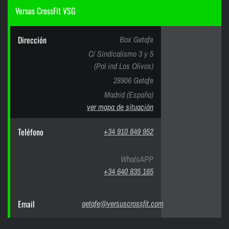
Versus CrossFit VSG
Dirección
Box Getafe
C/ Sindicalismo 3 y 5
(Pol ind Los Olivos)
28906 Getafe
Madrid (España)
ver mapa de situación
Teléfono
+34 910 849 952
WhatsAPP
+34 640 835 165
Email
getafe@versuscrossfit.com