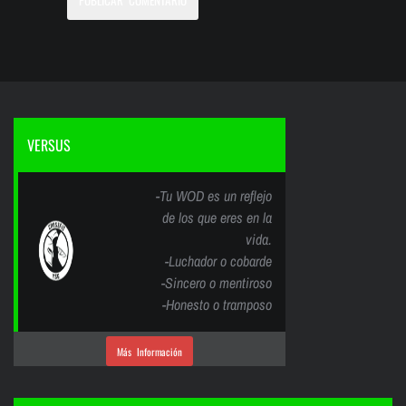
VERSUS
-Tu WOD es un reflejo
de los que eres en la
vida.
-Luchador o cobarde
-Sincero o mentiroso
-Honesto o tramposo
Más Información