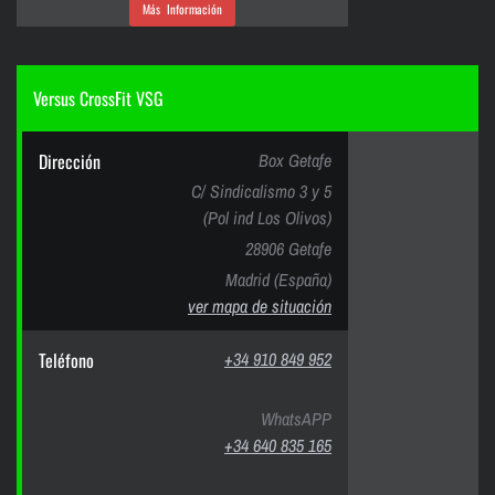
Más Información
Versus CrossFit VSG
Dirección
Box Getafe
C/ Sindicalismo 3 y 5
(Pol ind Los Olivos)
28906 Getafe
Madrid (España)
ver mapa de situación
Teléfono
+34 910 849 952
WhatsAPP
+34 640 835 165