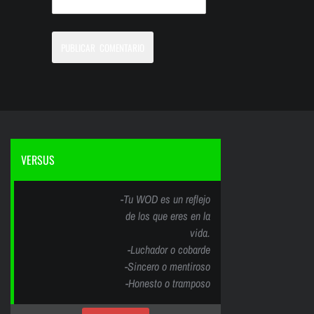
VERSUS
-Tu WOD es un reflejo
de los que eres en la
vida.
-Luchador o cobarde
-Sincero o mentiroso
-Honesto o tramposo