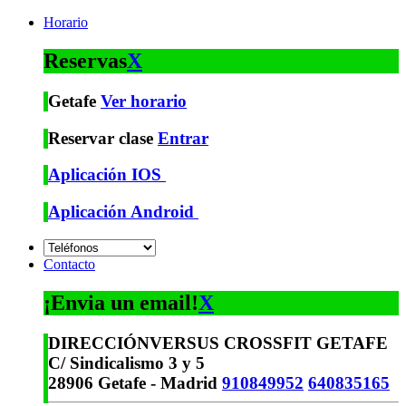
Horario
Reservas
X
Getafe
Ver horario
Reservar clase
Entrar
Aplicación IOS
Aplicación Android
Contacto
¡Envia un email!
X
DIRECCIÓN
VERSUS CROSSFIT GETAFE
C/ Sindicalismo 3 y 5
28906 Getafe - Madrid
910849952
640835165