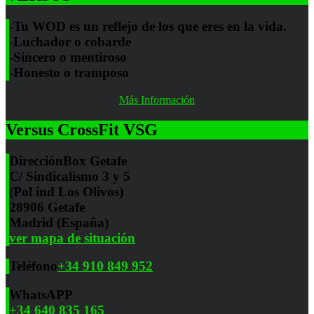
-Tu WOD es un reflejo de los que eres en la vida.
-Luchador o cobarde
-Sincero o mentiroso
-Honesto o tramposo
Más Información
Versus CrossFit VSG
Dirección
Box Getafe
C/ Sindicalismo 3 y 5
(Pol ind Los Olivos)
28906 Getafe
Madrid (España)
ver mapa de situación
Teléfono
+34 910 849 952
WhatsAPP
+34 640 835 165