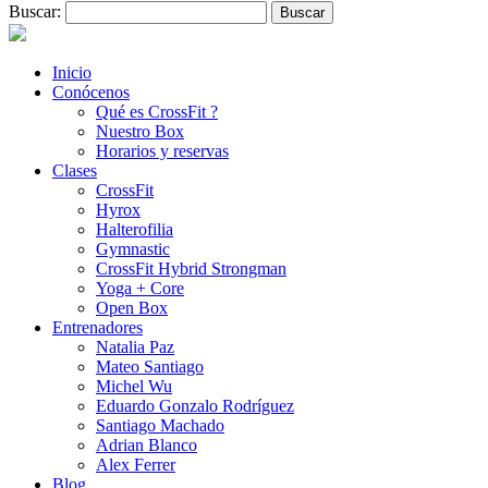
Buscar:
Inicio
Conócenos
Qué es CrossFit ?
Nuestro Box
Horarios y reservas
Clases
CrossFit
Hyrox
Halterofilia
Gymnastic
CrossFit Hybrid Strongman
Yoga + Core
Open Box
Entrenadores
Natalia Paz
Mateo Santiago
Michel Wu
Eduardo Gonzalo Rodríguez
Santiago Machado
Adrian Blanco
Alex Ferrer
Blog