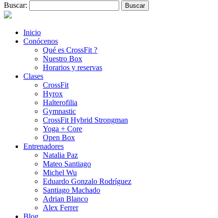
Buscar:
Inicio
Conócenos
Qué es CrossFit ?
Nuestro Box
Horarios y reservas
Clases
CrossFit
Hyrox
Halterofilia
Gymnastic
CrossFit Hybrid Strongman
Yoga + Core
Open Box
Entrenadores
Natalia Paz
Mateo Santiago
Michel Wu
Eduardo Gonzalo Rodríguez
Santiago Machado
Adrian Blanco
Alex Ferrer
Blog