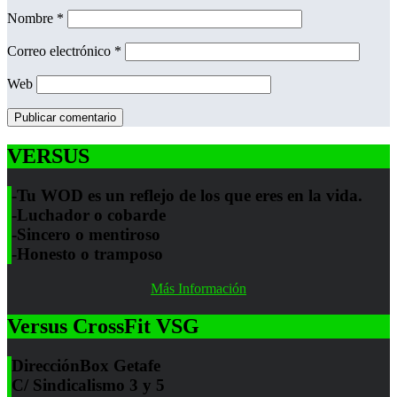
Nombre
*
Correo electrónico
*
Web
VERSUS
-Tu WOD es un reflejo de los que eres en la vida.
-Luchador o cobarde
-Sincero o mentiroso
-Honesto o tramposo
Más Información
Versus CrossFit VSG
Dirección
Box Getafe
C/ Sindicalismo 3 y 5