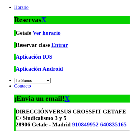
Horario
Reservas
X
Getafe
Ver horario
Reservar clase
Entrar
Aplicación IOS
Aplicación Android
Contacto
¡Envia un email!
X
DIRECCIÓN
VERSUS CROSSFIT GETAFE
C/ Sindicalismo 3 y 5
28906 Getafe - Madrid
910849952
640835165