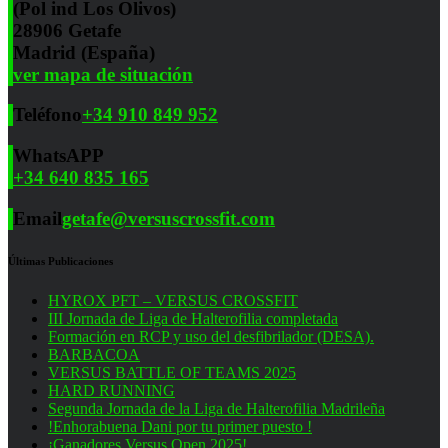
(Pol ind Los Olivos)
28906 Getafe
Madrid (España)
ver mapa de situación
Teléfono
+34 910 849 952
WhatsAPP
+34 640 835 165
Email
getafe@versuscrossfit.com
Últimas Publicaciones
HYROX PFT – VERSUS CROSSFIT
III Jornada de Liga de Halterofilia completada
Formación en RCP y uso del desfibrilador (DESA).
BARBACOA
VERSUS BATTLE OF TEAMS 2025
HARD RUNNING
Segunda Jornada de la Liga de Halterofilia Madrileña
!Enhorabuena Dani por tu primer puesto !
¡Ganadores Versus Open 2025!