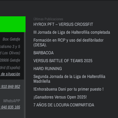
Últimas Publicaciones
HYROX PFT – VERSUS CROSSFIT
III Jornada de Liga de Halterofilia completada
Box Getafe
Formación en RCP y uso del desfibrilador
(DESA).
calismo 3 y 5
BARBACOA
nd Los Olivos)
28906 Getafe
VERSUS BATTLE OF TEAMS 2025
rid (España)
HARD RUNNING
 de situación
Segunda Jornada de la Liga de Halterofilia
Madrileña
 910 849 952
!Enhorabuena Dani por tu primer puesto !
¡Ganadores Versus Open 2025!
WhatsAPP
7 AÑOS DE LOCURA COMPARTIDA
 640 835 165