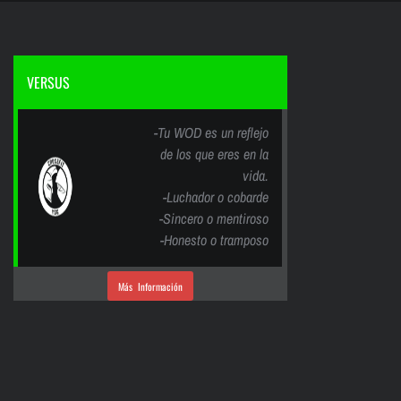
VERSUS
-Tu WOD es un reflejo
de los que eres en la
vida.
-Luchador o cobarde
-Sincero o mentiroso
-Honesto o tramposo
Más Información