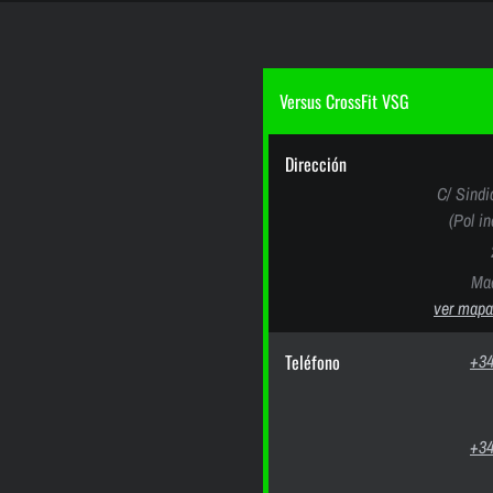
Versus CrossFit VSG
Dirección
C/ Sindi
(Pol i
Mad
ver mapa
Teléfono
+34
+34