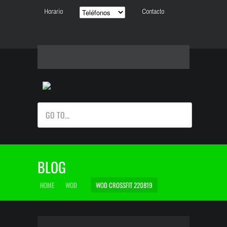
Horario
Contacto
GO TO...
BLOG
HOME
WOD
WOD CROSSFIT 220819