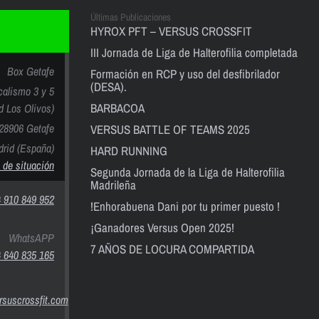
Últimas Publicaciones
HYROX PFT – VERSUS CROSSFIT
III Jornada de Liga de Halterofilia completada
Box Getafe
Formación en RCP y uso del desfibrilador
(DESA).
calismo 3 y 5
BARBACOA
nd Los Olivos)
28906 Getafe
VERSUS BATTLE OF TEAMS 2025
rid (España)
HARD RUNNING
 de situación
Segunda Jornada de la Liga de Halterofilia
Madrileña
 910 849 952
!Enhorabuena Dani por tu primer puesto !
¡Ganadores Versus Open 2025!
WhatsAPP
7 AÑOS DE LOCURA COMPARTIDA
 640 835 165
suscrossfit.com