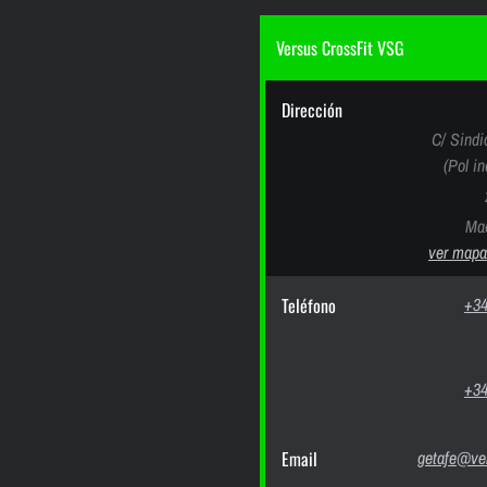
Versus CrossFit VSG
Dirección
C/ Sindi
(Pol i
Mad
ver mapa
Teléfono
+34
+34
Email
getafe@ver