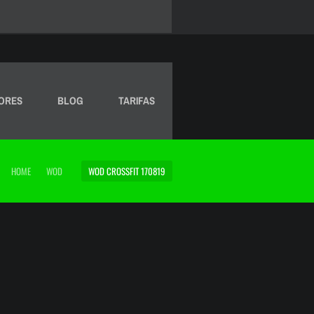
ORES
BLOG
TARIFAS
HOME
WOD
WOD CROSSFIT 170819