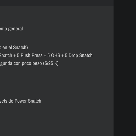
ento general
s en el Snatch)
 Snatch + 5 Push Press + 5 OHS + 5 Drop Snatch
egunda con poco peso (5/2´5 K)
 sets de Power Snatch