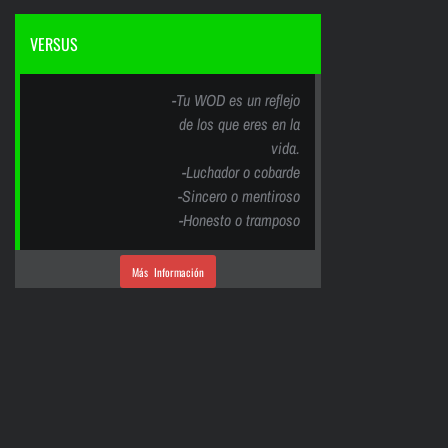
VERSUS
-Tu WOD es un reflejo
de los que eres en la
vida.
-Luchador o cobarde
-Sincero o mentiroso
-Honesto o tramposo
Más Información