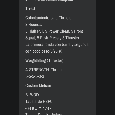
1’ rest
Calentamiento para Thruster:
2 Rounds:
5 High Pull, 5 Power Clean, 5 Front
Squat, 5 Push Press y 5 Thruster.
La primera ronda con barra y segunda
con poco peso(5/2´5 K)
Weightlifting (Thruster)
A-STRENGTH: Thrusters
5-5-5-3-3-3
Custom Metcon
B- WOD:
Tabata de HSPU
-Rest 1 minute-
Tabata Double Unders