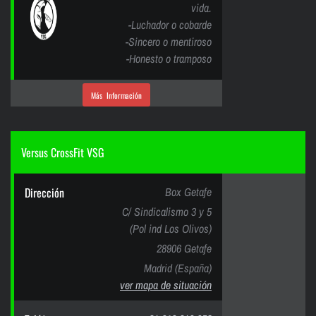
vida.
-Luchador o cobarde
-Sincero o mentiroso
-Honesto o tramposo
Más Información
Versus CrossFit VSG
Dirección
Box Getafe
C/ Sindicalismo 3 y 5
(Pol ind Los Olivos)
28906 Getafe
Madrid (España)
ver mapa de situación