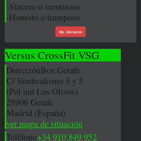
-Sincero o mentiroso
-Honesto o tramposo
Más Información
Versus CrossFit VSG
Dirección
Box Getafe
C/ Sindicalismo 3 y 5
(Pol ind Los Olivos)
28906 Getafe
Madrid (España)
ver mapa de situación
Teléfono
+34 910 849 952