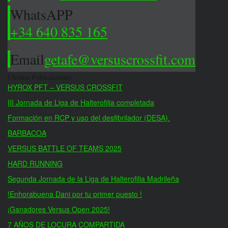
WhatsAPP
+34 640 835 165
Email
getafe@versuscrossfit.com
Últimas Publicaciones
HYROX PFT – VERSUS CROSSFIT
III Jornada de Liga de Halterofilia completada
Formación en RCP y uso del desfibrilador (DESA).
BARBACOA
VERSUS BATTLE OF TEAMS 2025
HARD RUNNING
Segunda Jornada de la Liga de Halterofilia Madrileña
!Enhorabuena Dani por tu primer puesto !
¡Ganadores Versus Open 2025!
7 AÑOS DE LOCURA COMPARTIDA