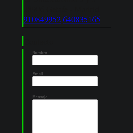
28906 Getafe - Madrid
910849952
640835165
Contacto
Nombre
Email
Mensaje