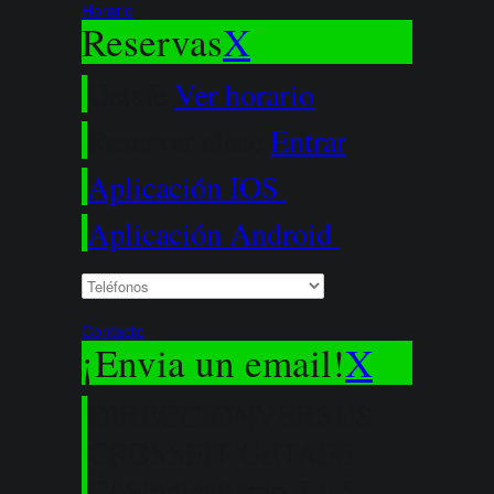
Horario
Reservas
X
Getafe
Ver horario
Reservar clase
Entrar
Aplicación IOS
Aplicación Android
Contacto
¡Envia un email!
X
DIRECCIÓN
VERSUS
CROSSFIT GETAFE
C/ Sindicalismo 3 y 5