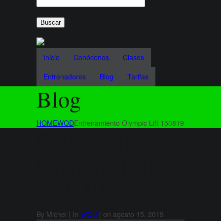
Inicio
Conócenos
Clases
Entrenadores
Blog
Tarifas
Blog
HOME
WOD
Entrenamiento Olympic Lift 150819
Entrenamiento
Olympic Lift
150819
By Michel | In
WOD
| on agosto 15, 2019