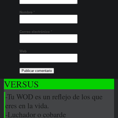
Nombre
*
Correo electrónico
*
Web
VERSUS
-Tu WOD es un reflejo de los que
eres en la vida.
-Luchador o cobarde