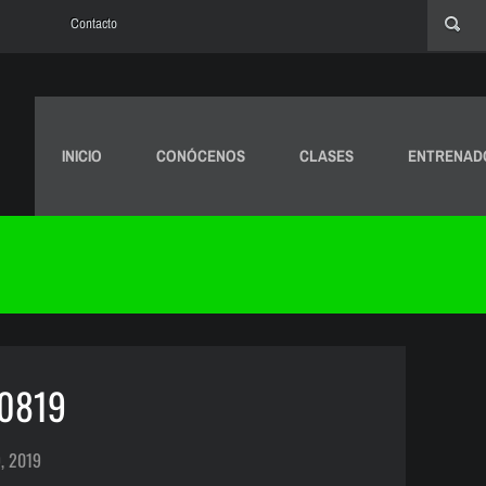
Contacto
INICIO
CONÓCENOS
CLASES
ENTRENAD
90819
, 2019