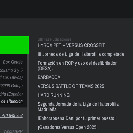
Últimas Publicaciones
HYROX PFT – VERSUS CROSSFIT
III Jornada de Liga de Halterofilia completada
Box Getafe
Formación en RCP y uso del desfibrilador
(DESA).
calismo 3 y 5
BARBACOA
nd Los Olivos)
28906 Getafe
VERSUS BATTLE OF TEAMS 2025
rid (España)
HARD RUNNING
 de situación
Segunda Jornada de la Liga de Halterofilia
Madrileña
 910 849 952
!Enhorabuena Dani por tu primer puesto !
¡Ganadores Versus Open 2025!
WhatsAPP