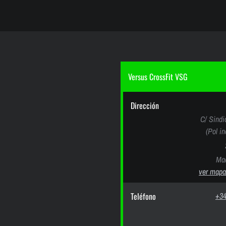
Versus CrossFit VSG
Dirección
C/ Sindi
(Pol i
Mad
ver mapa
Teléfono
+34