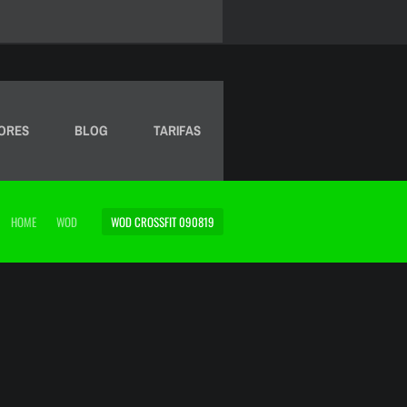
ORES
BLOG
TARIFAS
HOME
WOD
WOD CROSSFIT 090819