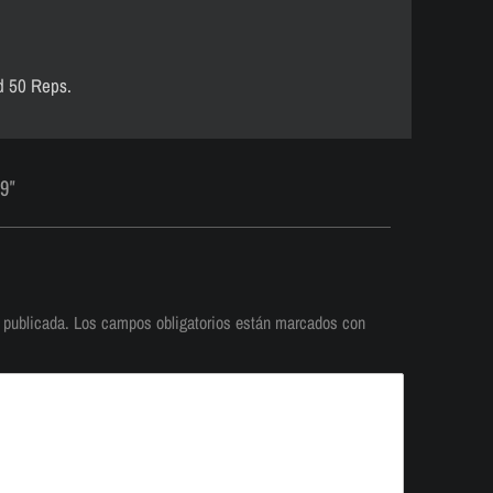
d 50 Reps.
19"
 publicada.
Los campos obligatorios están marcados con