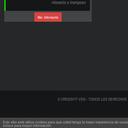
-Honesto o tramposo
Más Información
© CROSSFIT VSG - TODOS LOS DERECHOS
Este sitio web utiliza cookies para que usted tenga la mejor experiencia de us
enlace para mayor información.