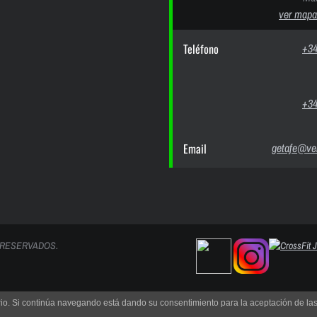
ver mapa
Teléfono
+34
+34
Email
getafe@ver
 RESERVADOS.
uario. Si continúa navegando está dando su consentimiento para la aceptación de l