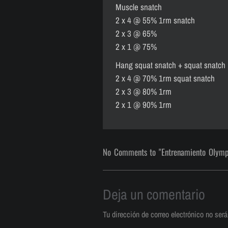
Muscle snatch
2 x 4 @ 55% 1rm snatch
2 x 3 @ 65%
2 x 1 @ 75%
Hang squat snatch + squat snatch
2 x 4 @ 70% 1rm squat snatch
2 x 3 @ 80% 1rm
2 x 1 @ 90% 1rm
No Comments to "Entrenamiento Olymp
Deja un comentario
Tu dirección de correo electrónico no será