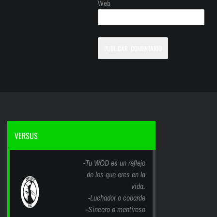
Web
VERSUS
-Tu WOD es un reflejo
de los que eres en la
vida.
-Luchador o cobarde
-Sincero o mentiroso