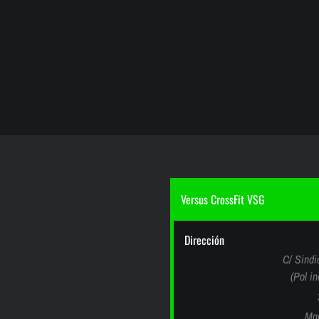
Versus CrossFit VSG
Dirección
C/ Sindi
(Pol i
Mad