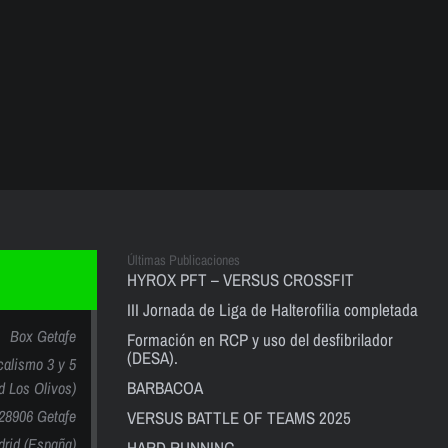
Últimas Publicaciones
HYROX PFT – VERSUS CROSSFIT
III Jornada de Liga de Halterofilia completada
Box Getafe
Formación en RCP y uso del desfibrilador
(DESA).
calismo 3 y 5
BARBACOA
nd Los Olivos)
28906 Getafe
VERSUS BATTLE OF TEAMS 2025
rid (España)
HARD RUNNING