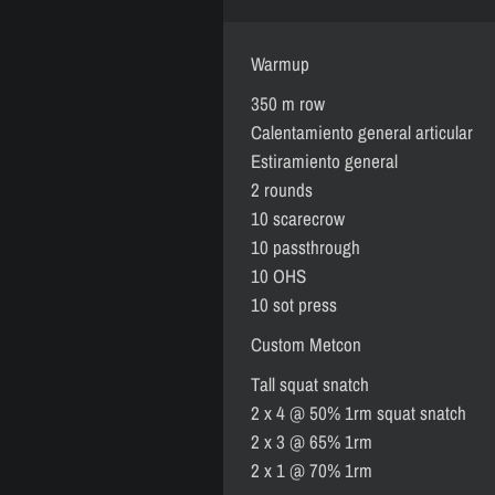
Warmup
350 m row
Calentamiento general articular
Estiramiento general
2 rounds
10 scarecrow
10 passthrough
10 OHS
10 sot press
Custom Metcon
Tall squat snatch
2 x 4 @ 50% 1rm squat snatch
2 x 3 @ 65% 1rm
2 x 1 @ 70% 1rm