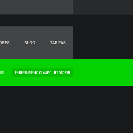
ORES
BLOG
TARIFAS
OD
ENTRENAMIENTO OLYMPIC LIFT 080819