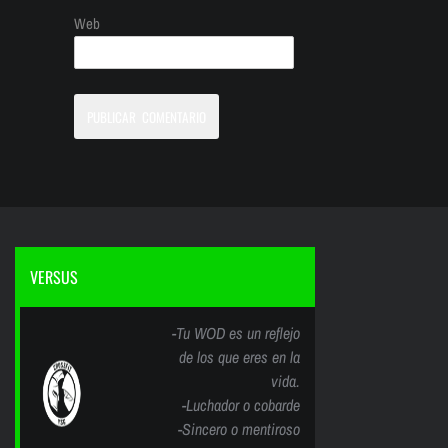
Web
VERSUS
-Tu WOD es un reflejo
de los que eres en la
vida.
-Luchador o cobarde
-Sincero o mentiroso