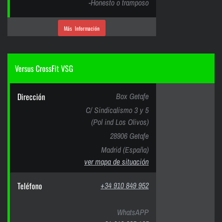
-Honesto o tramposo
Más Información
Versus CrossFit VSG
Dirección
Box Getafe
C/ Sindicalismo 3 y 5
(Pol ind Los Olivos)
28906 Getafe
Madrid (España)
ver mapa de situación
Teléfono
+34 910 849 952
WhatsAPP