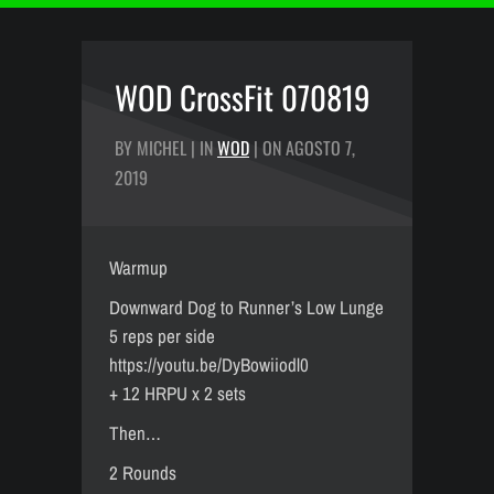
WOD CrossFit 070819
BY MICHEL | IN
WOD
| ON AGOSTO 7,
2019
Warmup
Downward Dog to Runner’s Low Lunge
5 reps per side
https://youtu.be/DyBowiiodl0
+ 12 HRPU x 2 sets
Then…
2 Rounds