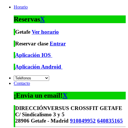
Horario
Reservas
X
Getafe
Ver horario
Reservar clase
Entrar
Aplicación IOS
Aplicación Android
Contacto
¡Envia un email!
X
DIRECCIÓN
VERSUS CROSSFIT GETAFE
C/ Sindicalismo 3 y 5
28906 Getafe - Madrid
910849952
640835165