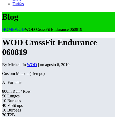
Tarifas
Blog
HOME
WOD
WOD CrossFit Endurance 060819
WOD CrossFit Endurance
060819
By Michel | In
WOD
| on agosto 6, 2019
Custom Metcon (Tiempo)
A- For time
800m Run / Row
50 Lunges
10 Burpees
40 V-Sit ups
10 Burpees
30 T2B