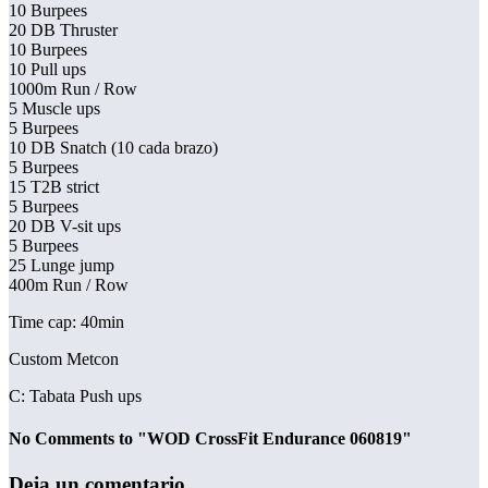
10 Burpees
20 DB Thruster
10 Burpees
10 Pull ups
1000m Run / Row
5 Muscle ups
5 Burpees
10 DB Snatch (10 cada brazo)
5 Burpees
15 T2B strict
5 Burpees
20 DB V-sit ups
5 Burpees
25 Lunge jump
400m Run / Row
Time cap: 40min
Custom Metcon
C: Tabata Push ups
No Comments to "WOD CrossFit Endurance 060819"
Deja un comentario