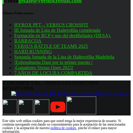
Email
getafe@versuscrossfit.com
Últimas Publicaciones
HYROX PFT – VERSUS CROSSFIT
III Jornada de Liga de Halterofilia completada
Formación en RCP y uso del desfibrilador (DESA).
BARBACOA
VERSUS BATTLE OF TEAMS 2025
HARD RUNNING
Segunda Jornada de la Liga de Halterofilia Madrileña
!Enhorabuena Dani por tu primer puesto !
¡Ganadores Versus Open 2025!
7 AÑOS DE LOCURA COMPARTIDA
© CROSSFIT VSG - TODOS LOS DERECHOS
RESERVADOS.
Este sitio web utiliza cookies para que usted tenga la mejor experiencia de usuario. Si
continúa navegando está dando su consentimiento para la aceptación de las mencionadas
cookies y la aceptación de nuestra
política de cookies
, pinche el enlace para mayor
información.