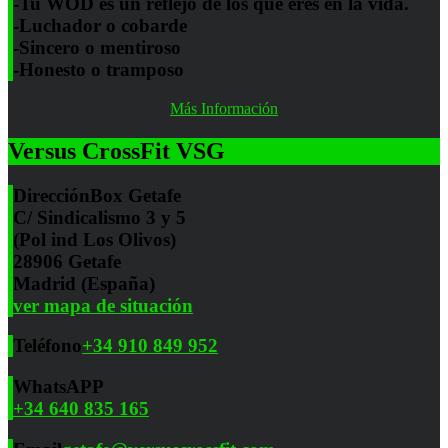
-Tu WOD es un reflejo de los que eres en la vida.
-Luchador o cobarde
-Sincero o mentiroso
-Honesto o tramposo
Más Información
Versus CrossFit VSG
Dirección
Box Getafe
C/ Sindicalismo 3 y 5
(Pol ind Los Olivos)
28906 Getafe
Madrid (España)
ver mapa de situación
Teléfono
+34 910 849 952
WhatsAPP
+34 640 835 165