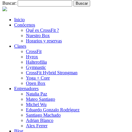
Buscar:
Inicio
Conócenos
Qué es CrossFit ?
Nuestro Box
Horarios y reservas
Clases
CrossFit
Hyrox
Halterofilia
Gymnastic
CrossFit Hybrid Strongman
Yoga + Core
Open Box
Entrenadores
Natalia Paz
Mateo Santiago
Michel Wu
Eduardo Gonzalo Rodríguez
Santiago Machado
Adrian Blanco
Alex Ferrer
Blog