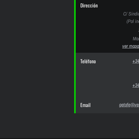
Dirección
C/ Sindi
(Pol i
Mad
ver mapa
Teléfono
+34
+34
Email
getafe@ver