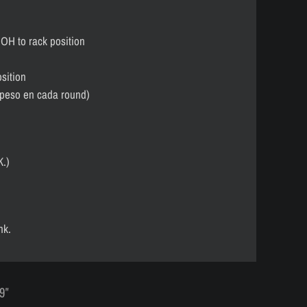
 OH to rack position
osition
 peso en cada round)
K.)
nk.
9"