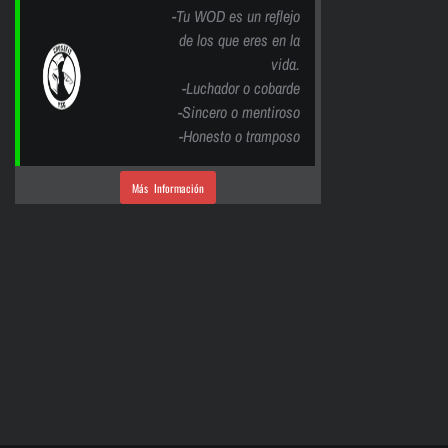
-Tu WOD es un reflejo
de los que eres en la
vida.
-Luchador o cobarde
-Sincero o mentiroso
-Honesto o tramposo
Más Información