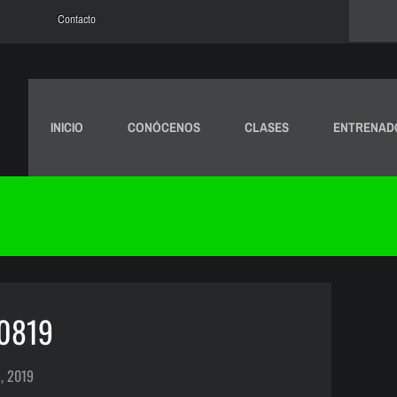
Contacto
INICIO
CONÓCENOS
CLASES
ENTRENAD
50819
, 2019