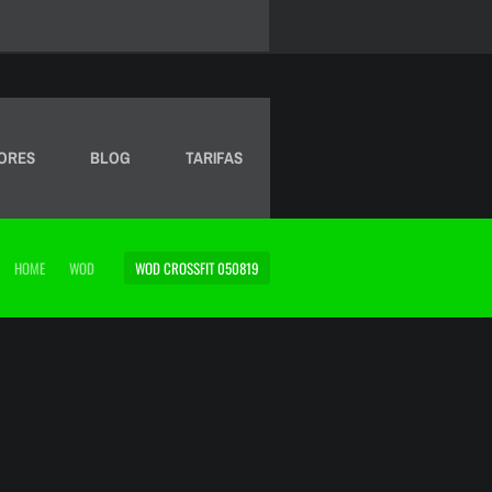
ORES
BLOG
TARIFAS
HOME
WOD
WOD CROSSFIT 050819