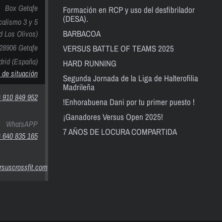
Box Getafe
Formación en RCP y uso del desfibrilador
(DESA).
calismo 3 y 5
BARBACOA
nd Los Olivos)
28906 Getafe
VERSUS BATTLE OF TEAMS 2025
rid (España)
HARD RUNNING
 de situación
Segunda Jornada de la Liga de Halterofilia
Madrileña
 910 849 952
!Enhorabuena Dani por tu primer puesto !
¡Ganadores Versus Open 2025!
WhatsAPP
7 AÑOS DE LOCURA COMPARTIDA
 640 835 165
suscrossfit.com