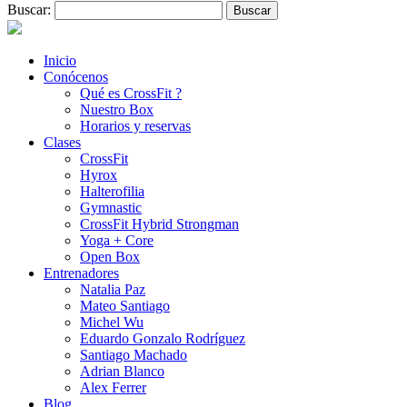
Buscar:
Inicio
Conócenos
Qué es CrossFit ?
Nuestro Box
Horarios y reservas
Clases
CrossFit
Hyrox
Halterofilia
Gymnastic
CrossFit Hybrid Strongman
Yoga + Core
Open Box
Entrenadores
Natalia Paz
Mateo Santiago
Michel Wu
Eduardo Gonzalo Rodríguez
Santiago Machado
Adrian Blanco
Alex Ferrer
Blog