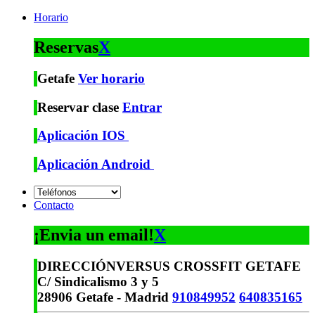
Horario
Reservas
X
Getafe
Ver horario
Reservar clase
Entrar
Aplicación IOS
Aplicación Android
Contacto
¡Envia un email!
X
DIRECCIÓN
VERSUS CROSSFIT GETAFE
C/ Sindicalismo 3 y 5
28906 Getafe - Madrid
910849952
640835165