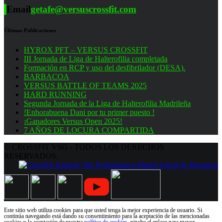
Email
getafe@versuscrossfit.com
Últimas Publicaciones
HYROX PFT – VERSUS CROSSFIT
III Jornada de Liga de Halterofilia completada
Formación en RCP y uso del desfibrilador (DESA).
BARBACOA
VERSUS BATTLE OF TEAMS 2025
HARD RUNNING
Segunda Jornada de la Liga de Halterofilia Madrileña
!Enhorabuena Dani por tu primer puesto !
¡Ganadores Versus Open 2025!
7 AÑOS DE LOCURA COMPARTIDA
© CROSSFIT VSG - TODOS LOS DERECHOS
RESERVADOS.
Este sitio web utiliza cookies para que usted tenga la mejor experiencia de usuario. Si
continúa navegando está dando su consentimiento para la aceptación de las mencionadas
cookies y la aceptación de nuestra
política de cookies
, pinche el enlace para mayor