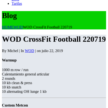
Tarifas
Blog
HOME
WOD
WOD CrossFit Football 220719
WOD CrossFit Football 220719
By Michel | In
WOD
| on julio 22, 2019
Warmup
1000 m row / run
Calentamiento general articular
2 rounds
10 kb clean & press
10 kb snatch
10 alternating OH lunge 1 kb
Custom Metcon