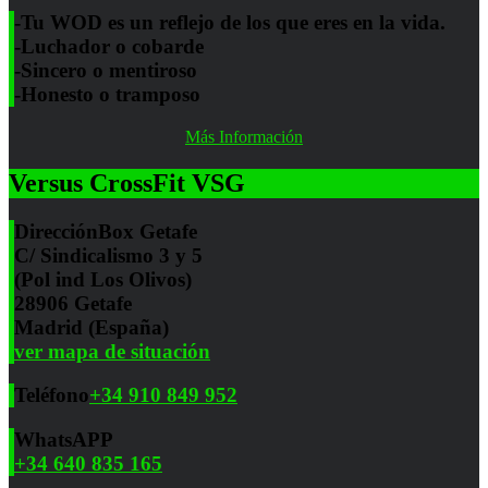
-Tu WOD es un reflejo de los que eres en la vida.
-Luchador o cobarde
-Sincero o mentiroso
-Honesto o tramposo
Más Información
Versus CrossFit VSG
Dirección
Box Getafe
C/ Sindicalismo 3 y 5
(Pol ind Los Olivos)
28906 Getafe
Madrid (España)
ver mapa de situación
Teléfono
+34 910 849 952
WhatsAPP
+34 640 835 165