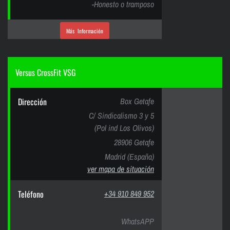
-Honesto o tramposo
Más Información
Versus CrossFit VSG
Dirección
Box Getafe
C/ Sindicalismo 3 y 5
(Pol ind Los Olivos)
28906 Getafe
Madrid (España)
ver mapa de situación
Teléfono
+34 910 849 952
WhatsAPP