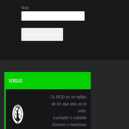
Web
VERSUS
-Tu WOD es un reflejo
de los que eres en la
vida.
-Luchador o cobarde
-Sincero o mentiroso