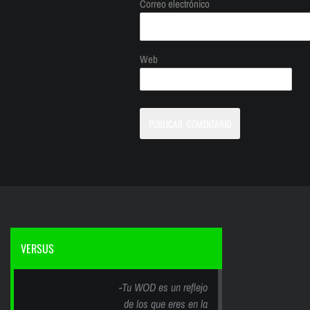
Correo electrónico
Web
VERSUS
-Tu WOD es un reflejo
de los que eres en la