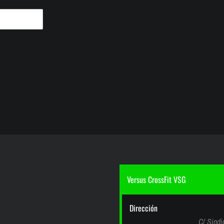
Versus CrossFit VSG
Dirección
C/ Sindi