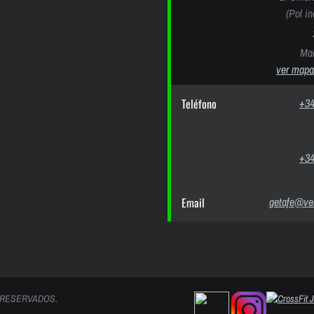
(Pol i
Mad
ver mapa
Teléfono
+34
+34
Email
getafe@ver
 RESERVADOS.