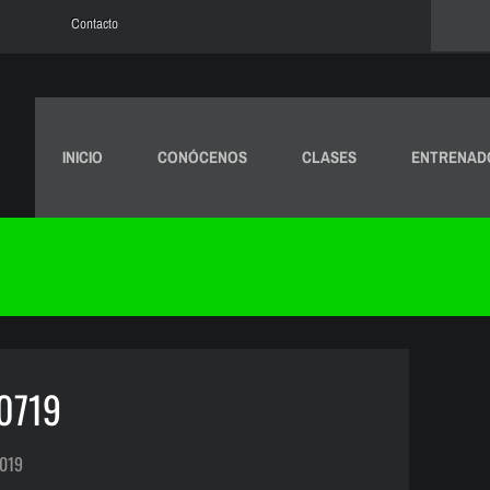
Contacto
INICIO
CONÓCENOS
CLASES
ENTRENAD
0719
2019