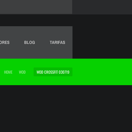
ORES
BLOG
TARIFAS
HOME
WOD
WOD CROSSFIT 030719