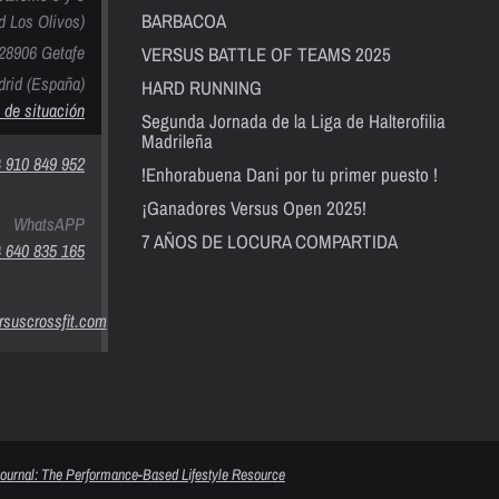
BARBACOA
nd Los Olivos)
28906 Getafe
VERSUS BATTLE OF TEAMS 2025
rid (España)
HARD RUNNING
 de situación
Segunda Jornada de la Liga de Halterofilia
Madrileña
 910 849 952
!Enhorabuena Dani por tu primer puesto !
¡Ganadores Versus Open 2025!
WhatsAPP
7 AÑOS DE LOCURA COMPARTIDA
 640 835 165
suscrossfit.com