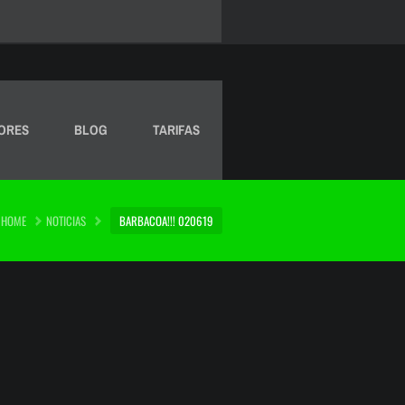
ORES
BLOG
TARIFAS
HOME
NOTICIAS
BARBACOA!!! 020619