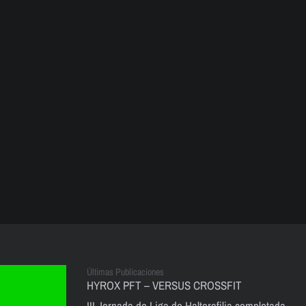
Últimas Publicaciones
HYROX PFT – VERSUS CROSSFIT
III Jornada de Liga de Halterofilia completada