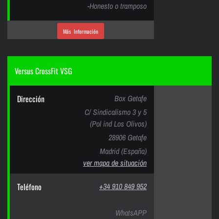
-Honesto o tramposo
Más Información
Versus CrossFit VSG
Dirección
Box Getafe
C/ Sindicalismo 3 y 5
(Pol ind Los Olivos)
28906 Getafe
Madrid (España)
ver mapa de situación
Teléfono
+34 910 849 952
WhatsAPP