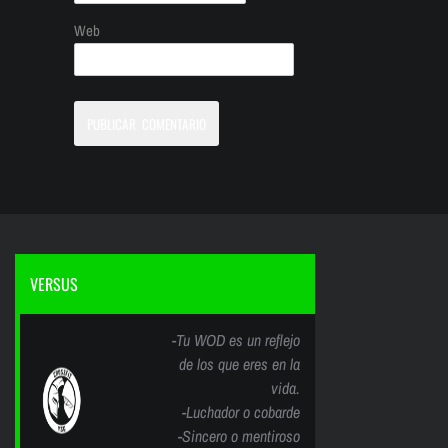
Web
VERSUS
-Tu WOD es un reflejo
de los que eres en la
vida.
-Luchador o cobarde
-Sincero o mentiroso