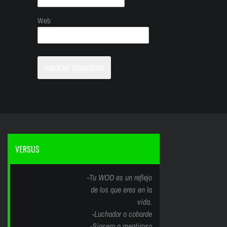
Web
VERSUS
-Tu WOD es un reflejo
de los que eres en la
vida.
-Luchador o cobarde
-Sincero o mentiroso