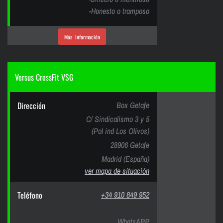
-Honesto o tramposo
Más Información
Versus CrossFit VSG
Dirección
Box Getafe
C/ Sindicalismo 3 y 5
(Pol ind Los Olivos)
28906 Getafe
Madrid (España)
ver mapa de situación
Teléfono
+34 910 849 952
WhatsAPP