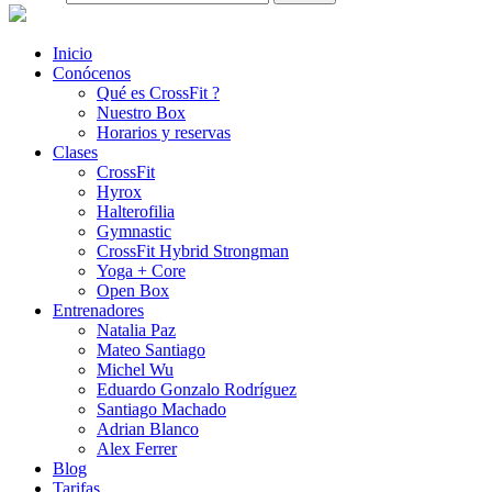
Inicio
Conócenos
Qué es CrossFit ?
Nuestro Box
Horarios y reservas
Clases
CrossFit
Hyrox
Halterofilia
Gymnastic
CrossFit Hybrid Strongman
Yoga + Core
Open Box
Entrenadores
Natalia Paz
Mateo Santiago
Michel Wu
Eduardo Gonzalo Rodríguez
Santiago Machado
Adrian Blanco
Alex Ferrer
Blog
Tarifas