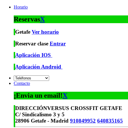
Horario
Reservas
X
Getafe
Ver horario
Reservar clase
Entrar
Aplicación IOS
Aplicación Android
Contacto
¡Envia un email!
X
DIRECCIÓN
VERSUS CROSSFIT GETAFE
C/ Sindicalismo 3 y 5
28906 Getafe - Madrid
910849952
640835165