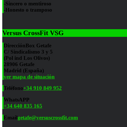
-Sincero o mentiroso
-Honesto o tramposo
Versus CrossFit VSG
Dirección
Box Getafe
C/ Sindicalismo 3 y 5
(Pol ind Los Olivos)
28906 Getafe
Madrid (España)
ver mapa de situación
Teléfono
+34 910 849 952
WhatsAPP
+34 640 835 165
Email
getafe@versuscrossfit.com