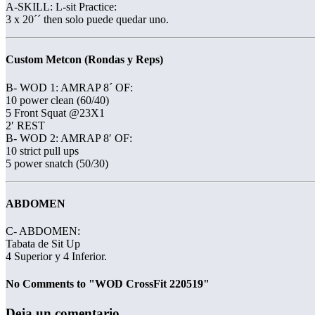
A-SKILL: L-sit Practice:
3 x 20´´ then solo puede quedar uno.
Custom Metcon (Rondas y Reps)
B- WOD 1: AMRAP 8´ OF:
10 power clean (60/40)
5 Front Squat @23X1
2′ REST
B- WOD 2: AMRAP 8′ OF:
10 strict pull ups
5 power snatch (50/30)
ABDOMEN
C- ABDOMEN:
Tabata de Sit Up
4 Superior y 4 Inferior.
No Comments to "WOD CrossFit 220519"
Deja un comentario