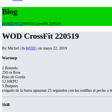
Blog
HOME
WOD
WOD CrossFit 220519
WOD CrossFit 220519
By Michel | In
WOD
| on mayo 22, 2019
Warmup
2 Rounds:
250 m Row
Paso de Gorila
12 HRPU
5 Burpees
colgado de la barra aguantar 25 segundos con las rodillas al pecho o 
Skill