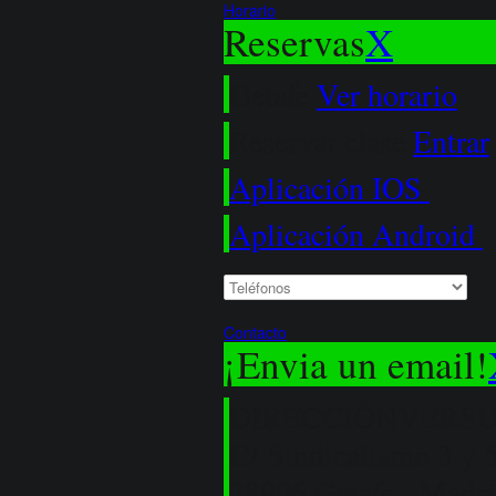
Horario
Reservas
X
Getafe
Ver horario
Reservar clase
Entrar
Aplicación IOS
Aplicación Android
Contacto
¡Envia un email!
DIRECCIÓN
VERSU
C/ Sindicalismo 3 y 
28906 Getafe - Madr