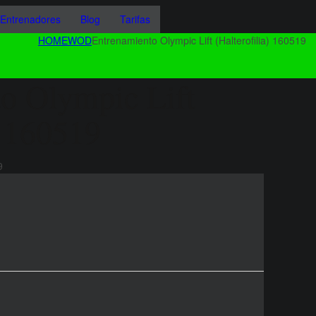
Entrenadores
Blog
Tarifas
HOME
WOD
Entrenamiento Olympic Lift (Halterofilia) 160519
o Olympic Lift
) 160519
9