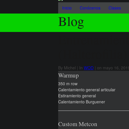
Inicio
Conócenos
Clases
Blog
Entrenamient
(Halterofilia
By Michel | In
WOD
| on mayo 16, 201
Warmup
350 m row
Calentamiento general articular
Estiramiento general
Calentamiento Burguener
Custom Metcon