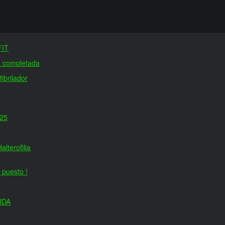
FIT
ia completada
ibrilador
25
lterofilia
 puesto !
IDA