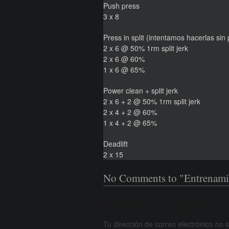
Push press
3 x 8
Press in split (intentamos hacerlas sin
2 x 6 @ 50% 1rm split jerk
2 x 6 @ 60%
1 x 6 @ 65%
Power clean + split jerk
2 x 6 + 2 @ 50% 1rm split jerk
2 x 4 + 2 @ 60%
1 x 4 + 2 @ 65%
Deadlift
2 x 15
No Comments to "Entrenamie
Deja un comentario
Tu dirección de correo electrónico no 