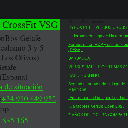
 CrossFit VSG
Últimas Publicaciones
HYROX PFT – VERSUS CROSS
ón
Box Getafe
III Jornada de Liga de Halterofil
Formación en RCP y uso del desf
icalismo 3 y 5
(DESA).
 Los Olivos)
BARBACOA
etafe
VERSUS BATTLE OF TEAMS 20
(España)
HARD RUNNING
a de situación
Segunda Jornada de la Liga de Ha
Madrileña
o
+34 910 849 952
!Enhorabuena Dani por tu primer
¡Ganadores Versus Open 2025!
APP
7 AÑOS DE LOCURA COMPART
 835 165