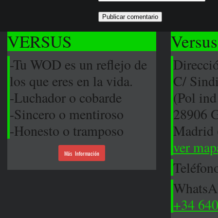
VERSUS
Versus
-Tu WOD es un reflejo de
Direcci
los que eres en la vida.
C/ Sind
-Luchador o cobarde
(Pol ind
-Sincero o mentiroso
28906 G
-Honesto o tramposo
Madrid 
ver map
Más Información
Teléfon
Whats
+34 640