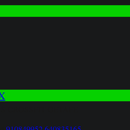
X
S CROSSFIT GETAFE
5
id
910849952
640835165