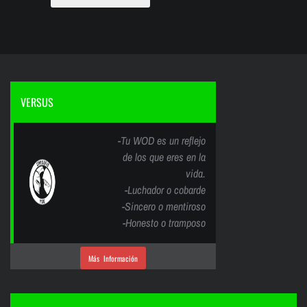
VERSUS
-Tu WOD es un reflejo
de los que eres en la
vida.
-Luchador o cobarde
-Sincero o mentiroso
-Honesto o tramposo
Más Información