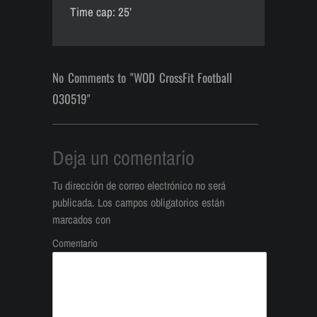
Time cap: 25’
No Comments to "WOD CrossFit Football
030519"
Deja un comentario
Tu dirección de correo electrónico no será
publicada.
Los campos obligatorios están
marcados con
Comentario