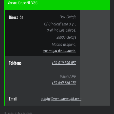
Versus CrossFit VSG
Dirección
Box Getafe
C/ Sindicalismo 3 y 5
(Pol ind Los Olivos)
28906 Getafe
Madrid (España)
ver mapa de situación
Teléfono
+34 910 849 952
WhatsAPP
+34 640 835 165
Email
getafe@versuscrossfit.com
Últimas Publicaciones