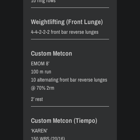
10 ring rows
Weightlifting (Front Lunge)
4-4-2-2-2 front bar reverse lunges
Custom Metcon
EMOM 8’
100 m run
10 alternating front bar reverse lunges
@ 70% 2rm
2’ rest
Custom Metcon (Tiempo)
‘KAREN’
150 WBS (20/16)