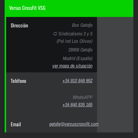
Versus CrossFit VSG
Dirección
Box Getafe
C/ Sindicalismo 3 y 5
(Pol ind Los Olivos)
28906 Getafe
Madrid (España)
ver mapa de situación
Teléfono
+34 910 849 952
WhatsAPP
+34 640 835 165
Email
getafe@versuscrossfit.com