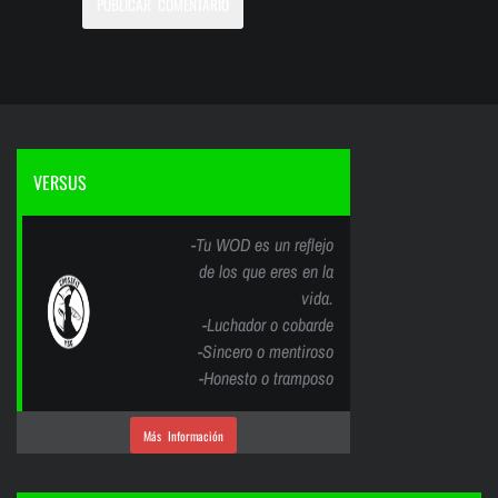
VERSUS
-Tu WOD es un reflejo
de los que eres en la
vida.
-Luchador o cobarde
-Sincero o mentiroso
-Honesto o tramposo
Más Información