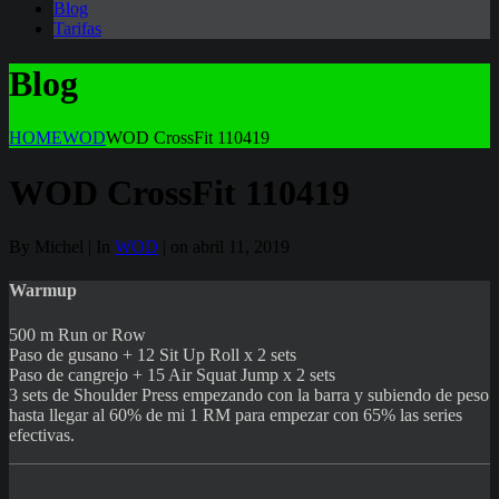
Blog
Tarifas
Blog
HOME
WOD
WOD CrossFit 110419
WOD CrossFit 110419
By Michel | In
WOD
| on abril 11, 2019
Warmup
500 m Run or Row
Paso de gusano + 12 Sit Up Roll x 2 sets
Paso de cangrejo + 15 Air Squat Jump x 2 sets
3 sets de Shoulder Press empezando con la barra y subiendo de peso
hasta llegar al 60% de mi 1 RM para empezar con 65% las series
efectivas.