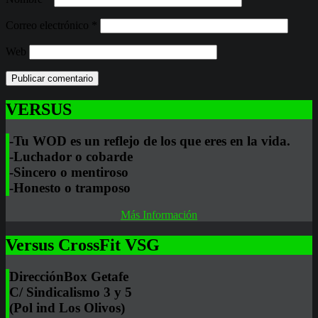
Correo electrónico
*
Web
VERSUS
-Tu WOD es un reflejo de los que eres en la vida.
-Luchador o cobarde
-Sincero o mentiroso
-Honesto o tramposo
Más Información
Versus CrossFit VSG
Dirección
Box Getafe
C/ Sindicalismo 3 y 5
(Pol ind Los Olivos)