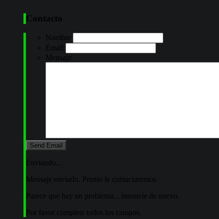
Contacto
Nombre
Email
Mensaje
Enviando...
Mensaje enviado. Pronto le contactaremos.
Parece que hay un problema... intentele de nuevo.
Por favor complete todos los campos.