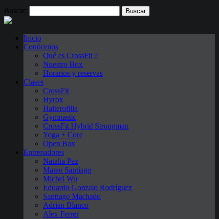
Buscar:
Inicio
Conócenos
Qué es CrossFit ?
Nuestro Box
Horarios y reservas
Clases
CrossFit
Hyrox
Halterofilia
Gymnastic
CrossFit Hybrid Strongman
Yoga + Core
Open Box
Entrenadores
Natalia Paz
Mateo Santiago
Michel Wu
Eduardo Gonzalo Rodríguez
Santiago Machado
Adrian Blanco
Alex Ferrer