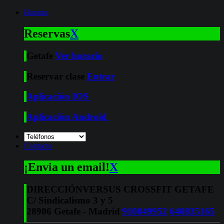
Horario
Reservas
X
Getafe
Ver horario
Reservar clase
Entrar
Aplicación IOS
Aplicación Android
Contacto
¡Envia un email!
X
DIRECCIÓN
VERSUS CROSSFIT GETAFE
C/ Sindicalismo 3 y 5
28906 Getafe - Madrid
910849952
640835165