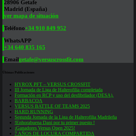
28906 Getafe
Madrid (España)
ver mapa de situación
Teléfono
+34 910 849 952
WhatsAPP
+34 640 835 165
Email
getafe@versuscrossfit.com
Últimas Publicaciones
HYROX PFT – VERSUS CROSSFIT
III Jornada de Liga de Halterofilia completada
Formación en RCP y uso del desfibrilador (DESA).
BARBACOA
VERSUS BATTLE OF TEAMS 2025
HARD RUNNING
Segunda Jornada de la Liga de Halterofilia Madrileña
!Enhorabuena Dani por tu primer puesto !
¡Ganadores Versus Open 2025!
7 AÑOS DE LOCURA COMPARTIDA