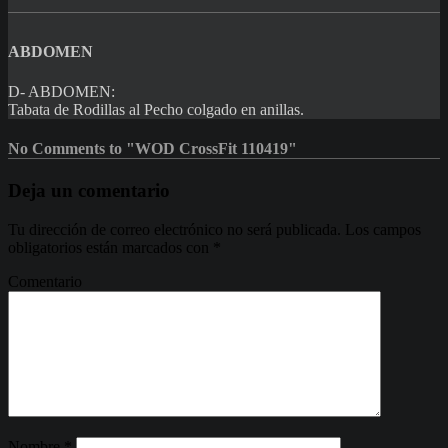
ABDOMEN
D- ABDOMEN:
Tabata de Rodillas al Pecho colgado en anillas.
No Comments to "WOD CrossFit 110419"
Deja un comentario
Tu dirección de correo electrónico no será publicada.
Los campos
obligatorios están marcados con
*
Comentario
Nombre
*