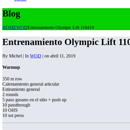
Blog
HOME
WOD
Entrenamiento Olympic Lift 110419
Entrenamiento Olympic Lift 11
By Michel | In
WOD
| on abril 11, 2019
Warmup
350 m row
Calentamiento general articular
Estiramiento general
2 rounds
5 paso gusano en el sitio + push up
10 passthrough
10 OHS
10 sot press