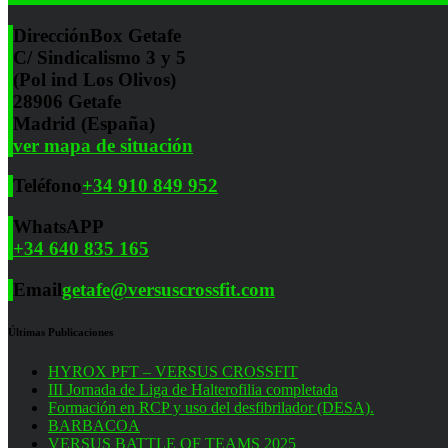
Dirección
Box Getafe
C/ Sindicalismo 3 y 5
(Pol ind Los Olivos)
28906 Getafe
Madrid (España)
ver mapa de situación
Teléfono
+34 910 849 952
WhatsAPP
+34 640 835 165
Email
getafe@versuscrossfit.com
Últimas Publicaciones
HYROX PFT – VERSUS CROSSFIT
III Jornada de Liga de Halterofilia completada
Formación en RCP y uso del desfibrilador (DESA).
BARBACOA
VERSUS BATTLE OF TEAMS 2025