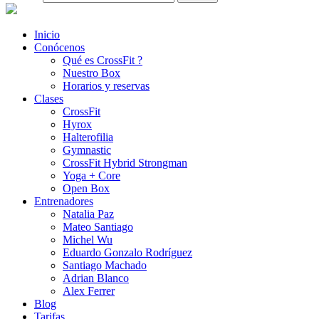
Inicio
Conócenos
Qué es CrossFit ?
Nuestro Box
Horarios y reservas
Clases
CrossFit
Hyrox
Halterofilia
Gymnastic
CrossFit Hybrid Strongman
Yoga + Core
Open Box
Entrenadores
Natalia Paz
Mateo Santiago
Michel Wu
Eduardo Gonzalo Rodríguez
Santiago Machado
Adrian Blanco
Alex Ferrer
Blog
Tarifas