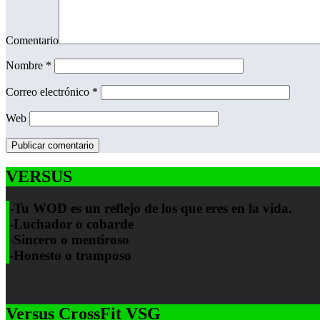
Comentario
Nombre
*
Correo electrónico
*
Web
VERSUS
-Tu WOD es un reflejo de los que eres en la vida.
-Luchador o cobarde
-Sincero o mentiroso
-Honesto o tramposo
Versus CrossFit VSG