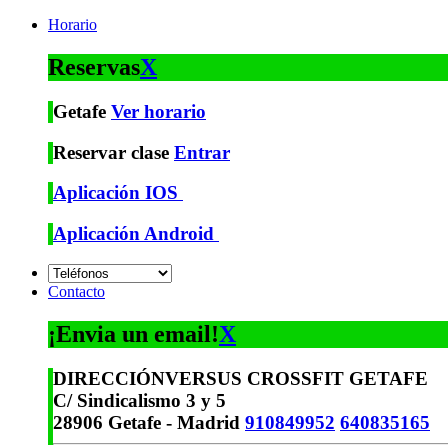
Horario
Reservas
X
Getafe
Ver horario
Reservar clase
Entrar
Aplicación IOS
Aplicación Android
Contacto
¡Envia un email!
X
DIRECCIÓN
VERSUS CROSSFIT GETAFE
C/ Sindicalismo 3 y 5
28906 Getafe - Madrid
910849952
640835165