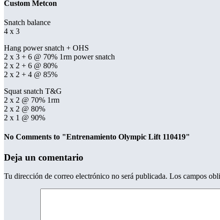
Custom Metcon
Snatch balance
4 x 3
Hang power snatch + OHS
2 x 3 + 6 @ 70% 1rm power snatch
2 x 2 + 6 @ 80%
2 x 2 + 4 @ 85%
Squat snatch T&G
2 x 2 @ 70% 1rm
2 x 2 @ 80%
2 x 1 @ 90%
No Comments to "Entrenamiento Olympic Lift 110419"
Deja un comentario
Tu dirección de correo electrónico no será publicada.
Los campos obli