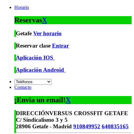
Horario
Reservas
X
Getafe
Ver horario
Reservar clase
Entrar
Aplicación IOS
Aplicación Android
Contacto
¡Envia un email!
X
DIRECCIÓN
VERSUS CROSSFIT GETAFE
C/ Sindicalismo 3 y 5
28906 Getafe - Madrid
910849952
640835165