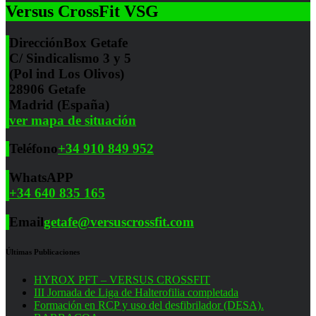
Versus CrossFit VSG
Dirección
Box Getafe
C/ Sindicalismo 3 y 5
(Pol ind Los Olivos)
28906 Getafe
Madrid (España)
ver mapa de situación
Teléfono
+34 910 849 952
WhatsAPP
+34 640 835 165
Email
getafe@versuscrossfit.com
Últimas Publicaciones
HYROX PFT – VERSUS CROSSFIT
III Jornada de Liga de Halterofilia completada
Formación en RCP y uso del desfibrilador (DESA).