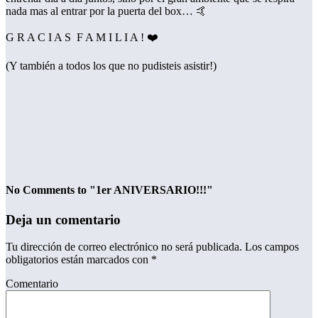
nada mas al entrar por la puerta del box… 🤙
G R A C I A S
F A M I L I A ! ❤️
(Y también a todos los que no pudisteis asistir!)
No Comments to "1er ANIVERSARIO!!!"
Deja un comentario
Tu dirección de correo electrónico no será publicada.
Los campos
obligatorios están marcados con
*
Comentario