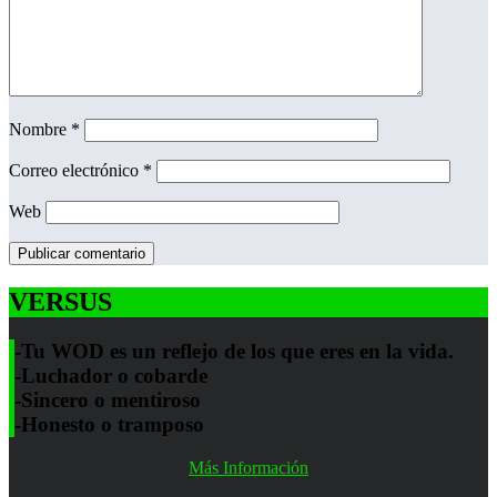
Nombre
*
Correo electrónico
*
Web
VERSUS
-Tu WOD es un reflejo de los que eres en la vida.
-Luchador o cobarde
-Sincero o mentiroso
-Honesto o tramposo
Más Información