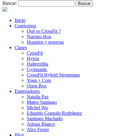
Buscar:
Inicio
Conócenos
Qué es CrossFit ?
Nuestro Box
Horarios y reservas
Clases
CrossFit
Hyrox
Halterofilia
Gymnastic
CrossFit Hybrid Strongman
Yoga + Core
Open Box
Entrenadores
Natalia Paz
Mateo Santiago
Michel Wu
Eduardo Gonzalo Rodríguez
Santiago Machado
Adrian Blanco
Alex Ferrer
Blog