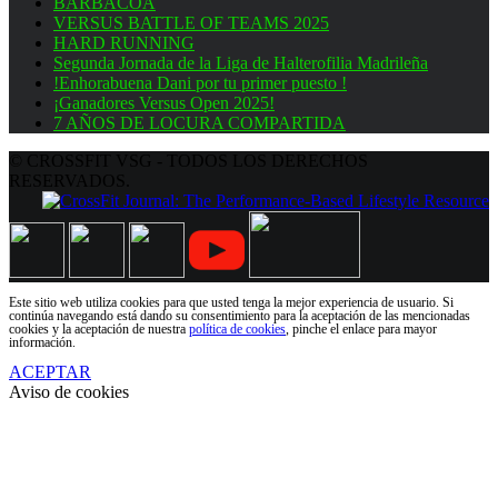
BARBACOA
VERSUS BATTLE OF TEAMS 2025
HARD RUNNING
Segunda Jornada de la Liga de Halterofilia Madrileña
!Enhorabuena Dani por tu primer puesto !
¡Ganadores Versus Open 2025!
7 AÑOS DE LOCURA COMPARTIDA
© CROSSFIT VSG - TODOS LOS DERECHOS
RESERVADOS.
Este sitio web utiliza cookies para que usted tenga la mejor experiencia de usuario. Si
continúa navegando está dando su consentimiento para la aceptación de las mencionadas
cookies y la aceptación de nuestra
política de cookies
, pinche el enlace para mayor
información.
ACEPTAR
Aviso de cookies