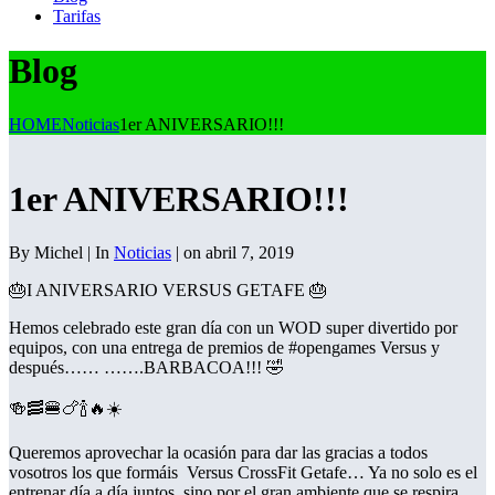
Tarifas
Blog
HOME
Noticias
1er ANIVERSARIO!!!
1er ANIVERSARIO!!!
By Michel | In
Noticias
| on abril 7, 2019
🎂I ANIVERSARIO VERSUS GETAFE 🎂
Hemos celebrado este gran día con un WOD super divertido por
equipos, con una entrega de premios de #opengames Versus y
después…… …….BARBACOA!!! 🤣
🍻🥓🍔🍗🍾🔥☀️
Queremos aprovechar la ocasión para dar las gracias a todos
vosotros los que formáis
Versus CrossFit Getafe… Ya no solo es el
entrenar día a día juntos, sino por el gran ambiente que se respira