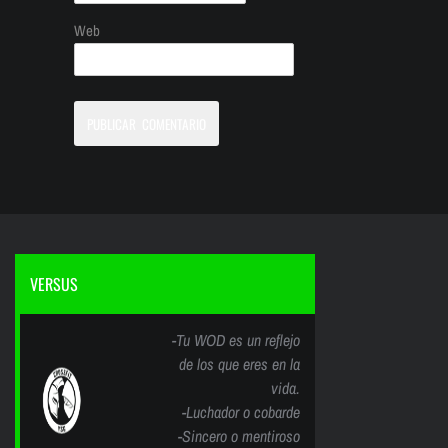
Web
VERSUS
-Tu WOD es un reflejo
de los que eres en la
vida.
-Luchador o cobarde
-Sincero o mentiroso