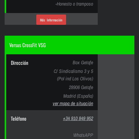
-Honesto o tramposo
Más Información
Versus CrossFit VSG
Dirección
Box Getafe
C/ Sindicalismo 3 y 5
(Pol ind Los Olivos)
28906 Getafe
Madrid (España)
ver mapa de situación
Teléfono
+34 910 849 952
WhatsAPP