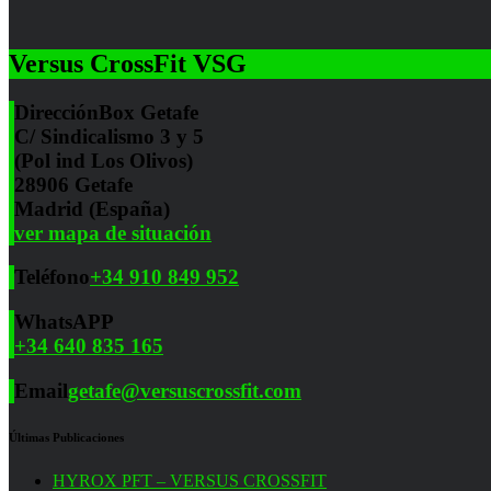
Versus CrossFit VSG
Dirección
Box Getafe
C/ Sindicalismo 3 y 5
(Pol ind Los Olivos)
28906 Getafe
Madrid (España)
ver mapa de situación
Teléfono
+34 910 849 952
WhatsAPP
+34 640 835 165
Email
getafe@versuscrossfit.com
Últimas Publicaciones
HYROX PFT – VERSUS CROSSFIT