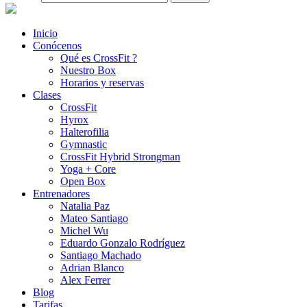
Inicio
Conócenos
Qué es CrossFit ?
Nuestro Box
Horarios y reservas
Clases
CrossFit
Hyrox
Halterofilia
Gymnastic
CrossFit Hybrid Strongman
Yoga + Core
Open Box
Entrenadores
Natalia Paz
Mateo Santiago
Michel Wu
Eduardo Gonzalo Rodríguez
Santiago Machado
Adrian Blanco
Alex Ferrer
Blog
Tarifas