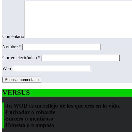
Comentario
Nombre
*
Correo electrónico
*
Web
VERSUS
-Tu WOD es un reflejo de los que eres en la vida.
-Luchador o cobarde
-Sincero o mentiroso
-Honesto o tramposo