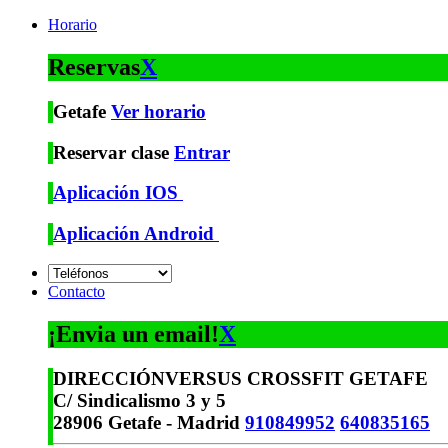
Horario
Reservas
X
Getafe
Ver horario
Reservar clase
Entrar
Aplicación IOS
Aplicación Android
Contacto
¡Envia un email!
X
DIRECCIÓN
VERSUS CROSSFIT GETAFE
C/ Sindicalismo 3 y 5
28906 Getafe - Madrid
910849952
640835165