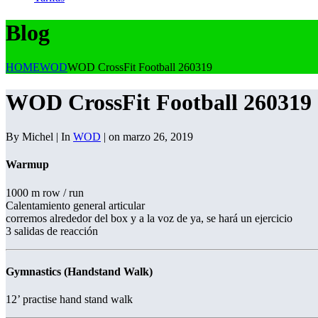
Blog
HOME
WOD
WOD CrossFit Football 260319
WOD CrossFit Football 260319
By Michel | In
WOD
| on marzo 26, 2019
Warmup
1000 m row / run
Calentamiento general articular
corremos alrededor del box y a la voz de ya, se hará un ejercicio
3 salidas de reacción
Gymnastics (Handstand Walk)
12’ practise hand stand walk