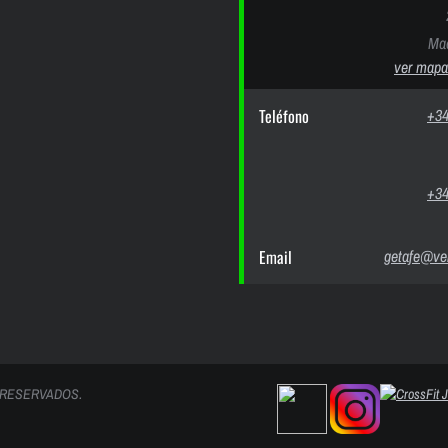
Mad
ver mapa
Teléfono
+34
+34
Email
getafe@ver
 RESERVADOS.