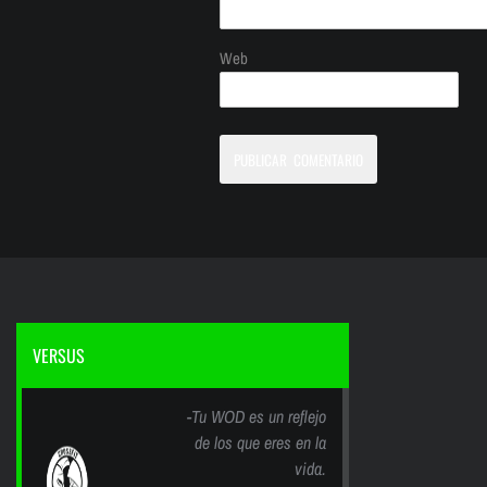
Web
VERSUS
-Tu WOD es un reflejo
de los que eres en la
vida.