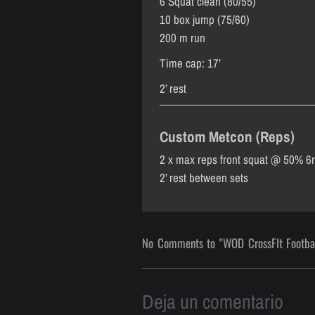
6 Squat clean (80/55)
10 box jump (75/60)
200 m run
Time cap: 17’
2’ rest
Custom Metcon (Reps)
2 x max reps front squat @ 50% 6r
2’ rest between sets
No Comments to "WOD CrossFIt Footba
Deja un comentario