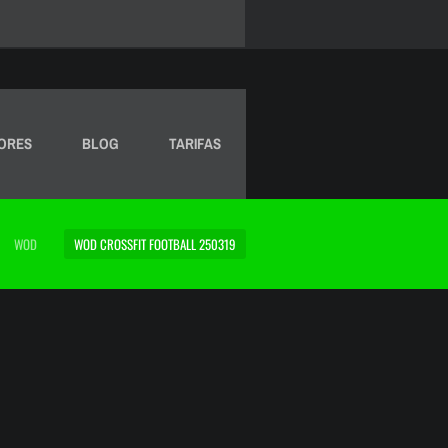
ORES
BLOG
TARIFAS
WOD
WOD CROSSFIT FOOTBALL 250319