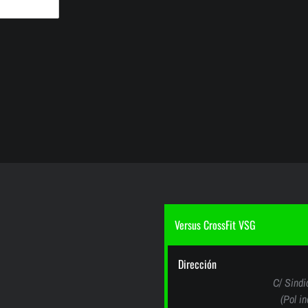
Versus CrossFit VSG
Dirección
C/ Sindi
(Pol i