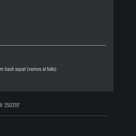
m back squat (vamos al fallo)
ll 250319"