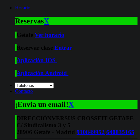
Horario
Reservas
X
Getafe
Ver horario
Reservar clase
Entrar
Aplicación IOS
Aplicación Android
Contacto
¡Envia un email!
X
DIRECCIÓN
VERSUS CROSSFIT GETAFE
C/ Sindicalismo 3 y 5
28906 Getafe - Madrid
910849952
640835165