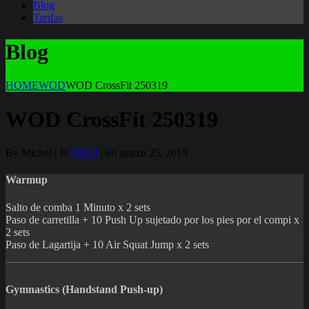
Blog
Tarifas
Blog
HOME
WOD
WOD CrossFit 250319
WOD CrossFit 250319
By Michel | In
WOD
| on marzo 25, 2019
Warmup
Salto de comba 1 Minuto x 2 sets
Paso de carretilla + 10 Push Up sujetado por los pies por el compi x
2 sets
Paso de Lagartija + 10 Air Squat Jump x 2 sets
Gymnastics (Handstand Push-up)