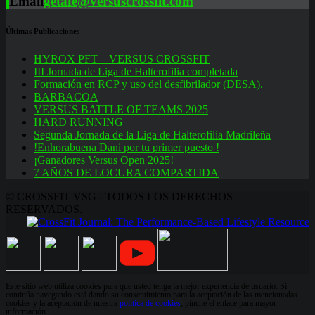
Email
getafe@versuscrossfit.com
Últimas Publicaciones
HYROX PFT – VERSUS CROSSFIT
III Jornada de Liga de Halterofilia completada
Formación en RCP y uso del desfibrilador (DESA).
BARBACOA
VERSUS BATTLE OF TEAMS 2025
HARD RUNNING
Segunda Jornada de la Liga de Halterofilia Madrileña
!Enhorabuena Dani por tu primer puesto !
¡Ganadores Versus Open 2025!
7 AÑOS DE LOCURA COMPARTIDA
© CROSSFIT VSG - TODOS LOS DERECHOS
RESERVADOS.
Este sitio web utiliza cookies para que usted tenga la mejor experiencia de usuario. Si
continúa navegando está dando su consentimiento para la aceptación de las mencionadas
cookies y la aceptación de nuestra
política de cookies
, pinche el enlace para mayor
información.