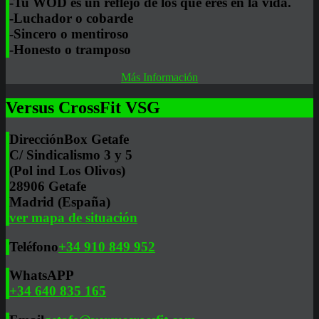
-Tu WOD es un reflejo de los que eres en la vida.
-Luchador o cobarde
-Sincero o mentiroso
-Honesto o tramposo
Más Información
Versus CrossFit VSG
Dirección
Box Getafe
C/ Sindicalismo 3 y 5
(Pol ind Los Olivos)
28906 Getafe
Madrid (España)
ver mapa de situación
Teléfono
+34 910 849 952
WhatsAPP
+34 640 835 165