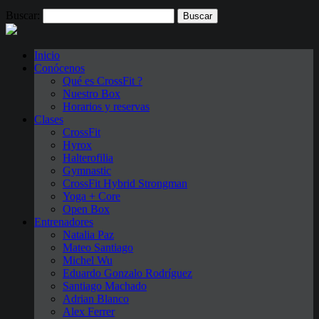
Buscar:
Inicio
Conócenos
Qué es CrossFit ?
Nuestro Box
Horarios y reservas
Clases
CrossFit
Hyrox
Halterofilia
Gymnastic
CrossFit Hybrid Strongman
Yoga + Core
Open Box
Entrenadores
Natalia Paz
Mateo Santiago
Michel Wu
Eduardo Gonzalo Rodríguez
Santiago Machado
Adrian Blanco
Alex Ferrer