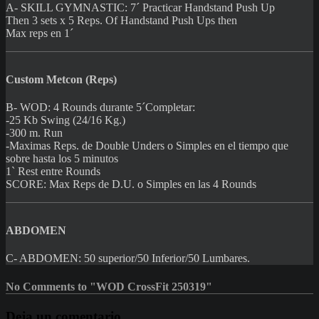
A- SKILL GYMNASTIC: 7´ Practicar Handstand Push Up
Then 3 sets x 5 Reps. Of Handstand Push Ups then
Max reps en 1´
Custom Metcon (Reps)
B- WOD: 4 Rounds durante 5´Completar:
-25 Kb Swing (24/16 Kg.)
-300 m. Run
-Maximas Reps. de Double Unders o Simples en el tiempo que
sobre hasta los 5 minutos
1` Rest entre Rounds
SCORE: Max Reps de D.U. o Simples en las 4 Rounds
ABDOMEN
C- ABDOMEN: 50 superior/50 Inferior/50 Lumbares.
No Comments to "WOD CrossFit 250319"
Deja un comentario