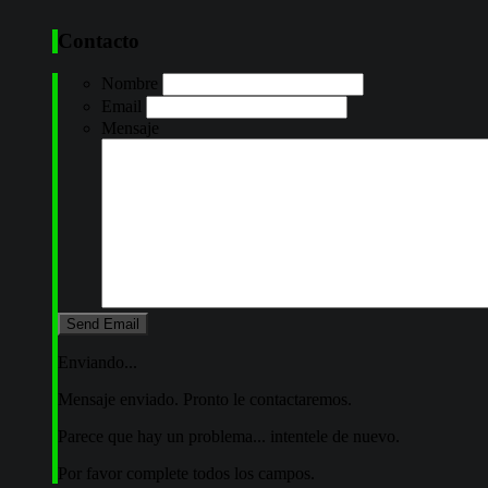
Contacto
Nombre
Email
Mensaje
Enviando...
Mensaje enviado. Pronto le contactaremos.
Parece que hay un problema... intentele de nuevo.
Por favor complete todos los campos.