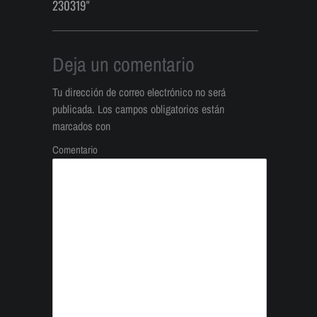
230319"
Deja un comentario
Tu dirección de correo electrónico no será
publicada.
Los campos obligatorios están
marcados con
Comentario