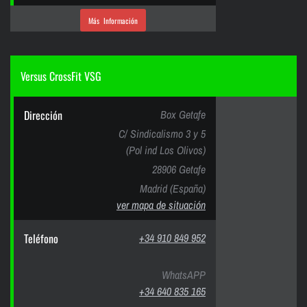
Más Información
Versus CrossFit VSG
Dirección
Box Getafe
C/ Sindicalismo 3 y 5
(Pol ind Los Olivos)
28906 Getafe
Madrid (España)
ver mapa de situación
Teléfono
+34 910 849 952
WhatsAPP
+34 640 835 165