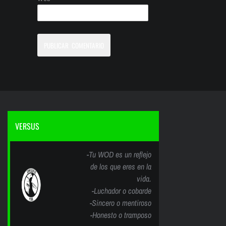
VERSUS
-Tu WOD es un reflejo
de los que eres en la
vida.
-Luchador o cobarde
-Sincero o mentiroso
-Honesto o tramposo