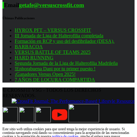
Email
getafe@versuscrossfit.com
Últimas Publicaciones
HYROX PFT – VERSUS CROSSFIT
III Jornada de Liga de Halterofilia completada
Formación en RCP y uso del desfibrilador (DESA).
BARBACOA
VERSUS BATTLE OF TEAMS 2025
HARD RUNNING
Segunda Jornada de la Liga de Halterofilia Madrileña
!Enhorabuena Dani por tu primer puesto !
¡Ganadores Versus Open 2025!
7 AÑOS DE LOCURA COMPARTIDA
© CROSSFIT VSG - TODOS LOS DERECHOS
RESERVADOS.
Este sitio web utiliza cookies para que usted tenga la mejor experiencia de usuario. Si
continúa navegando está dando su consentimiento para la aceptación de las mencionadas
cookies y la aceptación de nuestra
política de cookies
, pinche el enlace para mayor