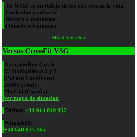
-Tu WOD es un reflejo de los que eres en la vida.
-Luchador o cobarde
-Sincero o mentiroso
-Honesto o tramposo
Más Información
Versus CrossFit VSG
Dirección
Box Getafe
C/ Sindicalismo 3 y 5
(Pol ind Los Olivos)
28906 Getafe
Madrid (España)
ver mapa de situación
Teléfono
+34 910 849 952
WhatsAPP
+34 640 835 165