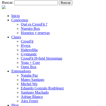
Buscar:
Inicio
Conócenos
Qué es CrossFit ?
Nuestro Box
Horarios y reservas
Clases
CrossFit
Hyrox
Halterofilia
Gymnastic
CrossFit Hybrid Strongman
Yoga + Core
Open Box
Entrenadores
Natalia Paz
Mateo Santiago
Michel Wu
Eduardo Gonzalo Rodríguez
Santiago Machado
Adrian Blanco
Alex Ferrer
Blog