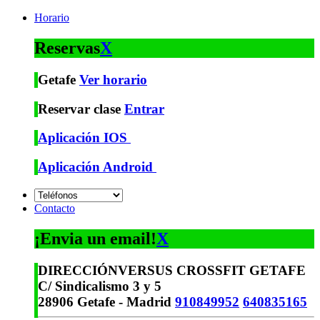
Horario
Reservas
X
Getafe
Ver horario
Reservar clase
Entrar
Aplicación IOS
Aplicación Android
Contacto
¡Envia un email!
X
DIRECCIÓN
VERSUS CROSSFIT GETAFE
C/ Sindicalismo 3 y 5
28906 Getafe - Madrid
910849952
640835165