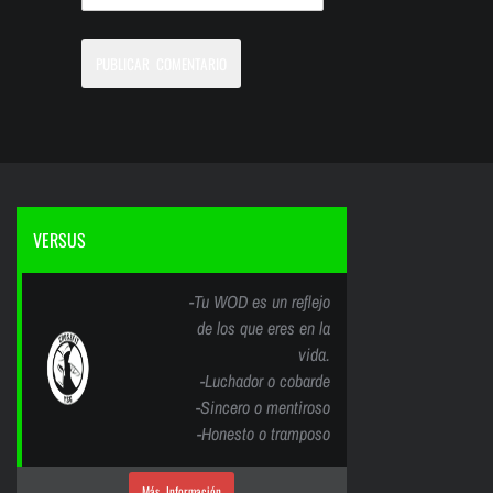
VERSUS
-Tu WOD es un reflejo
de los que eres en la
vida.
-Luchador o cobarde
-Sincero o mentiroso
-Honesto o tramposo
Más Información