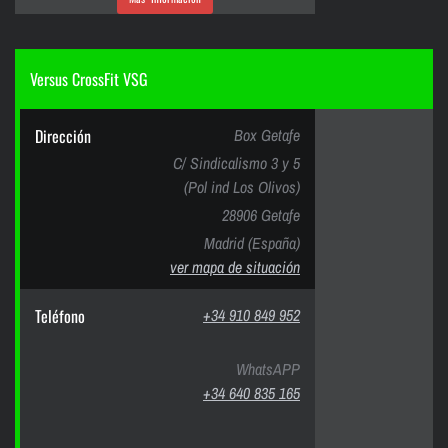
Versus CrossFit VSG
Dirección
Box Getafe
C/ Sindicalismo 3 y 5
(Pol ind Los Olivos)
28906 Getafe
Madrid (España)
ver mapa de situación
Teléfono
+34 910 849 952
WhatsAPP
+34 640 835 165