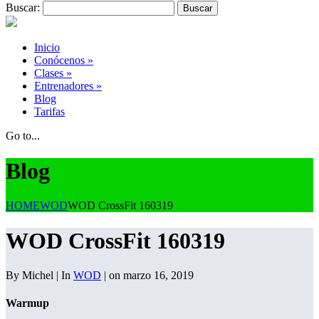
Buscar:
Inicio
Conócenos
»
Clases
»
Entrenadores
»
Blog
Tarifas
Go to...
Blog
HOME
WOD
WOD CrossFit 160319
WOD CrossFit 160319
By Michel | In
WOD
| on marzo 16, 2019
Warmup