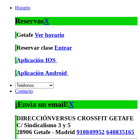
Horario
Reservas
X
Getafe
Ver horario
Reservar clase
Entrar
Aplicación IOS
Aplicación Android
Contacto
¡Envia un email!
X
DIRECCIÓN
VERSUS CROSSFIT GETAFE
C/ Sindicalismo 3 y 5
28906 Getafe - Madrid
910849952
640835165