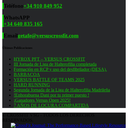
Teléfono
+34 910 849 952
WhatsAPP
+34 640 835 165
Email
getafe@versuscrossfit.com
Últimas Publicaciones
HYROX PFT – VERSUS CROSSFIT
III Jornada de Liga de Halterofilia completada
Formación en RCP y uso del desfibrilador (DESA).
BARBACOA
VERSUS BATTLE OF TEAMS 2025
HARD RUNNING
Segunda Jornada de la Liga de Halterofilia Madrileña
!Enhorabuena Dani por tu primer puesto !
¡Ganadores Versus Open 2025!
7 AÑOS DE LOCURA COMPARTIDA
© CROSSFIT VSG - TODOS LOS DERECHOS
RESERVADOS.