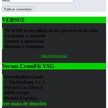
Web
VERSUS
-Tu WOD es un reflejo de los que eres en la vida.
-Luchador o cobarde
-Sincero o mentiroso
-Honesto o tramposo
Más Información
Versus CrossFit VSG
Dirección
Box Getafe
C/ Sindicalismo 3 y 5
(Pol ind Los Olivos)
28906 Getafe
Madrid (España)
ver mapa de situación