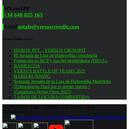
WhatsAPP
+34 640 835 165
Email
getafe@versuscrossfit.com
Últimas Publicaciones
HYROX PFT – VERSUS CROSSFIT
III Jornada de Liga de Halterofilia completada
Formación en RCP y uso del desfibrilador (DESA).
BARBACOA
VERSUS BATTLE OF TEAMS 2025
HARD RUNNING
Segunda Jornada de la Liga de Halterofilia Madrileña
!Enhorabuena Dani por tu primer puesto !
¡Ganadores Versus Open 2025!
7 AÑOS DE LOCURA COMPARTIDA
© CROSSFIT VSG - TODOS LOS DERECHOS
RESERVADOS.