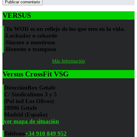
VERSUS
-Tu WOD es un reflejo de los que eres en la vida.
-Luchador o cobarde
-Sincero o mentiroso
-Honesto o tramposo
Más Información
Versus CrossFit VSG
Dirección
Box Getafe
C/ Sindicalismo 3 y 5
(Pol ind Los Olivos)
28906 Getafe
Madrid (España)
ver mapa de situación
Teléfono
+34 910 849 952