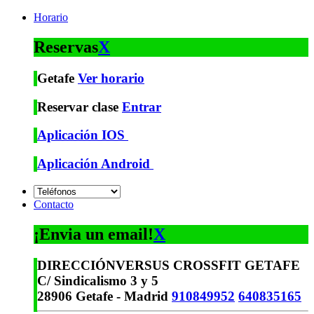
Horario
Reservas
X
Getafe
Ver horario
Reservar clase
Entrar
Aplicación IOS
Aplicación Android
Contacto
¡Envia un email!
X
DIRECCIÓN
VERSUS CROSSFIT GETAFE
C/ Sindicalismo 3 y 5
28906 Getafe - Madrid
910849952
640835165