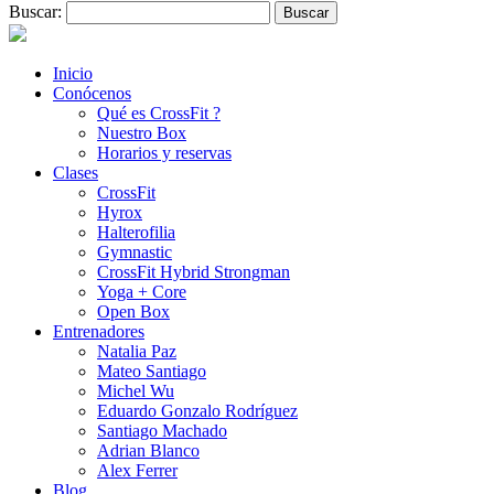
Buscar:
Inicio
Conócenos
Qué es CrossFit ?
Nuestro Box
Horarios y reservas
Clases
CrossFit
Hyrox
Halterofilia
Gymnastic
CrossFit Hybrid Strongman
Yoga + Core
Open Box
Entrenadores
Natalia Paz
Mateo Santiago
Michel Wu
Eduardo Gonzalo Rodríguez
Santiago Machado
Adrian Blanco
Alex Ferrer
Blog