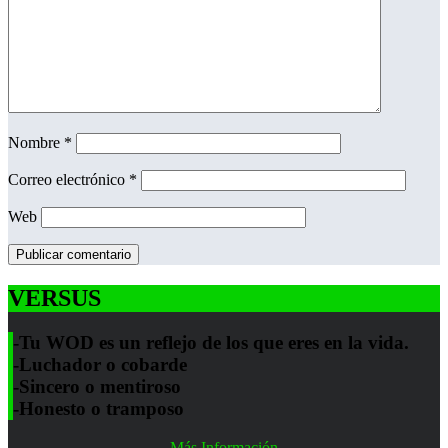
Nombre
*
Correo electrónico
*
Web
VERSUS
-Tu WOD es un reflejo de los que eres en la vida.
-Luchador o cobarde
-Sincero o mentiroso
-Honesto o tramposo
Más Información