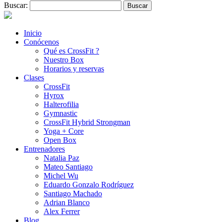
Buscar:
Inicio
Conócenos
Qué es CrossFit ?
Nuestro Box
Horarios y reservas
Clases
CrossFit
Hyrox
Halterofilia
Gymnastic
CrossFit Hybrid Strongman
Yoga + Core
Open Box
Entrenadores
Natalia Paz
Mateo Santiago
Michel Wu
Eduardo Gonzalo Rodríguez
Santiago Machado
Adrian Blanco
Alex Ferrer
Blog