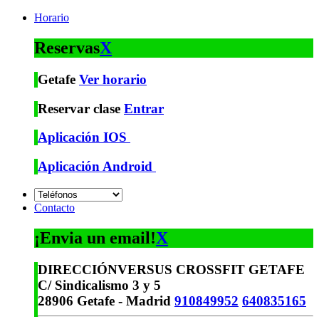
Horario
Reservas
X
Getafe
Ver horario
Reservar clase
Entrar
Aplicación IOS
Aplicación Android
Contacto
¡Envia un email!
X
DIRECCIÓN
VERSUS CROSSFIT GETAFE
C/ Sindicalismo 3 y 5
28906 Getafe - Madrid
910849952
640835165