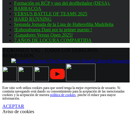
Formación en RCP y uso del desfibrilador (DESA).
BARBACOA
VERSUS BATTLE OF TEAMS 2025
HARD RUNNING
Segunda Jornada de la Liga de Halterofilia Madrileña
!Enhorabuena Dani por tu primer puesto !
¡Ganadores Versus Open 2025!
7 AÑOS DE LOCURA COMPARTIDA
© CROSSFIT VSG - TODOS LOS DERECHOS
RESERVADOS.
Este sitio web utiliza cookies para que usted tenga la mejor experiencia de usuario. Si
continúa navegando está dando su consentimiento para la aceptación de las mencionadas
cookies y la aceptación de nuestra
política de cookies
, pinche el enlace para mayor
información.
ACEPTAR
Aviso de cookies