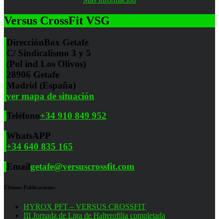
Versus CrossFit VSG
Dirección
Box Getafe
C/ Sindicalismo 3 y 5
(Pol ind Los Olivos)
28906 Getafe
Madrid (España)
ver mapa de situación
Teléfono
+34 910 849 952
WhatsAPP
+34 640 835 165
Email
getafe@versuscrossfit.com
Últimas Publicaciones
HYROX PFT – VERSUS CROSSFIT
III Jornada de Liga de Halterofilia completada