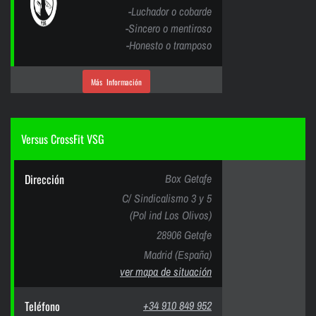
-Luchador o cobarde
-Sincero o mentiroso
-Honesto o tramposo
Más Información
Versus CrossFit VSG
Dirección
Box Getafe
C/ Sindicalismo 3 y 5
(Pol ind Los Olivos)
28906 Getafe
Madrid (España)
ver mapa de situación
Teléfono
+34 910 849 952