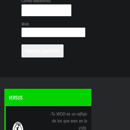
Correo electrónico
Web
VERSUS
-Tu WOD es un reflejo
de los que eres en la
vida.