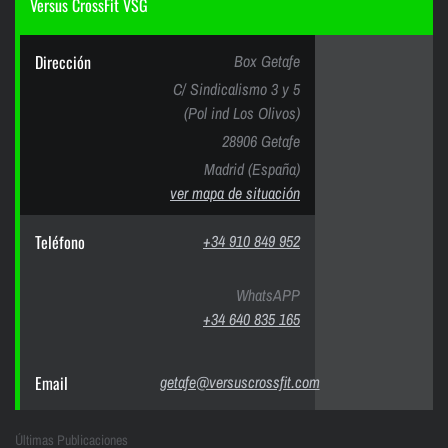
Versus CrossFit VSG
Dirección
Box Getafe
C/ Sindicalismo 3 y 5
(Pol ind Los Olivos)
28906 Getafe
Madrid (España)
ver mapa de situación
Teléfono
+34 910 849 952
WhatsAPP
+34 640 835 165
Email
getafe@versuscrossfit.com
Últimas Publicaciones