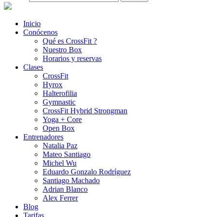
Inicio
Conócenos
Qué es CrossFit ?
Nuestro Box
Horarios y reservas
Clases
CrossFit
Hyrox
Halterofilia
Gymnastic
CrossFit Hybrid Strongman
Yoga + Core
Open Box
Entrenadores
Natalia Paz
Mateo Santiago
Michel Wu
Eduardo Gonzalo Rodríguez
Santiago Machado
Adrian Blanco
Alex Ferrer
Blog
Tarifas