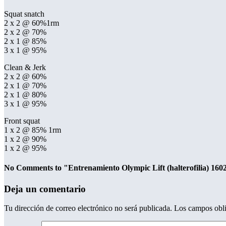
Squat snatch
2 x 2 @ 60%1rm
2 x 2 @ 70%
2 x 1 @ 85%
3 x 1 @ 95%
Clean & Jerk
2 x 2 @ 60%
2 x 1 @ 70%
2 x 1 @ 80%
3 x 1 @ 95%
Front squat
1 x 2 @ 85% 1rm
1 x 2 @ 90%
1 x 2 @ 95%
No Comments to "Entrenamiento Olympic Lift (halterofilia) 160
Deja un comentario
Tu dirección de correo electrónico no será publicada.
Los campos obli