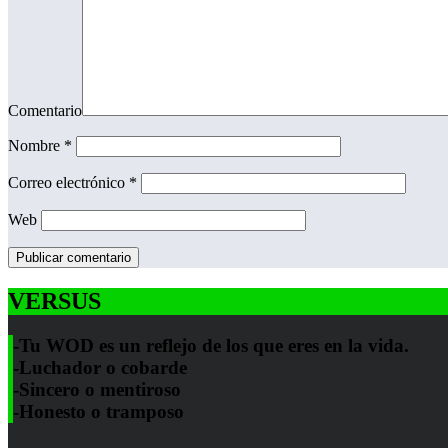
Comentario
Nombre
*
Correo electrónico
*
Web
VERSUS
-Tu WOD es un reflejo de los que eres en la vida.
-Luchador o cobarde
-Sincero o mentiroso
-Honesto o tramposo