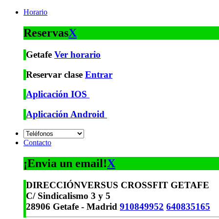
Horario
Reservas
X
Getafe
Ver horario
Reservar clase
Entrar
Aplicación IOS
Aplicación Android
Contacto
¡Envia un email!
X
DIRECCIÓN
VERSUS CROSSFIT GETAFE
C/ Sindicalismo 3 y 5
28906 Getafe - Madrid
910849952
640835165