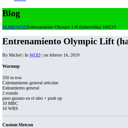
Blog
HOME
WOD
Entrenamiento Olympic Lift (halterofilia) 160219
Entrenamiento Olympic Lift (hal
By Michel | In
WOD
| on febrero 16, 2019
Warmup
350 m row
Calentamiento general articular
Estiramiento general
2 rounds
paso gusano en el sitio + push up
10 MBC
10 WBS
Custom Metcon