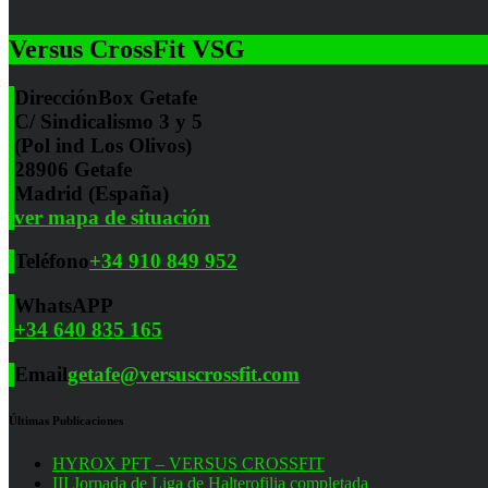
Versus CrossFit VSG
Dirección
Box Getafe
C/ Sindicalismo 3 y 5
(Pol ind Los Olivos)
28906 Getafe
Madrid (España)
ver mapa de situación
Teléfono
+34 910 849 952
WhatsAPP
+34 640 835 165
Email
getafe@versuscrossfit.com
Últimas Publicaciones
HYROX PFT – VERSUS CROSSFIT
III Jornada de Liga de Halterofilia completada