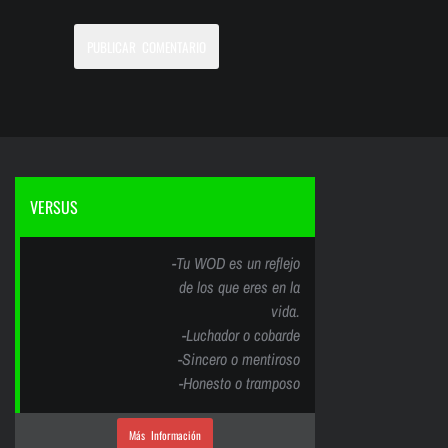
VERSUS
-Tu WOD es un reflejo
de los que eres en la
vida.
-Luchador o cobarde
-Sincero o mentiroso
-Honesto o tramposo
Más Información