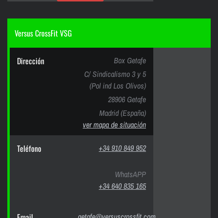
Versus CrossFit VSG
Dirección
Box Getafe
C/ Sindicalismo 3 y 5
(Pol ind Los Olivos)
28906 Getafe
Madrid (España)
ver mapa de situación
Teléfono
+34 910 849 952
WhatsAPP
+34 640 835 165
Email
getafe@versuscrossfit.com