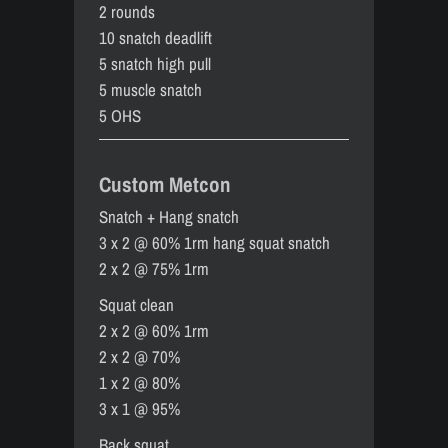
2 rounds
10 snatch deadlift
5 snatch high pull
5 muscle snatch
5 OHS
Custom Metcon
Snatch + Hang snatch
3 x 2 @ 60% 1rm hang squat snatch
2 x 2 @ 75% 1rm
Squat clean
2 x 2 @ 60% 1rm
2 x 2 @ 70%
1 x 2 @ 80%
3 x 1 @ 95%
Back squat