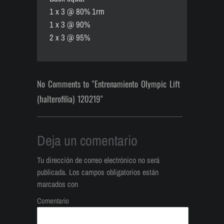
1 x 3 @ 80% 1rm
1 x 3 @ 90%
2 x 3 @ 95%
No Comments to "Entrenamiento Olympic Lift
(halterofilia) 120219"
Deja un comentario
Tu dirección de correo electrónico no será
publicada.
Los campos obligatorios están
marcados con
Comentario