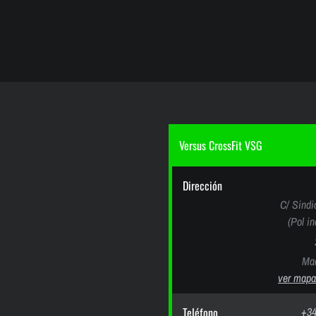
Versus CrossFit VSG
Dirección
C/ Sindi
(Pol i
Mad
ver mapa
Teléfono
+34