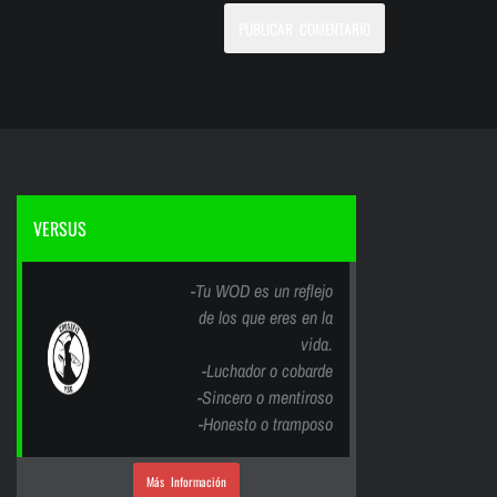
VERSUS
-Tu WOD es un reflejo
de los que eres en la
vida.
-Luchador o cobarde
-Sincero o mentiroso
-Honesto o tramposo
Más Información