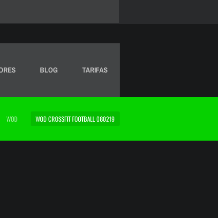
ORES
BLOG
TARIFAS
WOD
WOD CROSSFIT FOOTBALL 080219