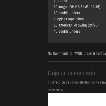
1 rope climb
10 lunges OH KB 5 L/R (24/16)
40 double unders
1 legless rope climb
10 american kb swing (24/20)
40 double unders
No Comments to "WOD CrossFit Footba
Deja un comentario
Tu dirección de correo electrónico no será
Comentario