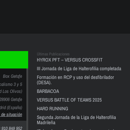
Últimas Publicaciones
HYROX PFT – VERSUS CROSSFIT
III Jornada de Liga de Halterofilia completada
Box Getafe
Formación en RCP y uso del desfibrilador
(DESA).
calismo 3 y 5
BARBACOA
nd Los Olivos)
28906 Getafe
VERSUS BATTLE OF TEAMS 2025
rid (España)
HARD RUNNING
 de situación
Segunda Jornada de la Liga de Halterofilia
Madrileña
 910 849 952