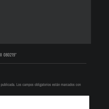
ll 080219"
 publicada.
Los campos obligatorios están marcados con