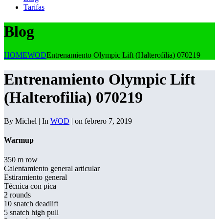
Tarifas
Blog
HOME
WOD
Entrenamiento Olympic Lift (Halterofilia) 070219
Entrenamiento Olympic Lift
(Halterofilia) 070219
By Michel | In
WOD
| on febrero 7, 2019
Warmup
350 m row
Calentamiento general articular
Estiramiento general
Técnica con pica
2 rounds
10 snatch deadlift
5 snatch high pull