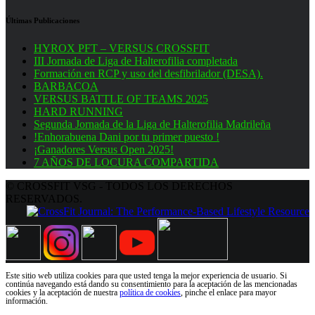
Últimas Publicaciones
HYROX PFT – VERSUS CROSSFIT
III Jornada de Liga de Halterofilia completada
Formación en RCP y uso del desfibrilador (DESA).
BARBACOA
VERSUS BATTLE OF TEAMS 2025
HARD RUNNING
Segunda Jornada de la Liga de Halterofilia Madrileña
!Enhorabuena Dani por tu primer puesto !
¡Ganadores Versus Open 2025!
7 AÑOS DE LOCURA COMPARTIDA
© CROSSFIT VSG - TODOS LOS DERECHOS
RESERVADOS.
Este sitio web utiliza cookies para que usted tenga la mejor experiencia de usuario. Si
continúa navegando está dando su consentimiento para la aceptación de las mencionadas
cookies y la aceptación de nuestra
política de cookies
, pinche el enlace para mayor
información.