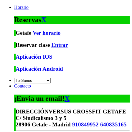
Horario
Reservas
X
Getafe
Ver horario
Reservar clase
Entrar
Aplicación IOS
Aplicación Android
Contacto
¡Envia un email!
X
DIRECCIÓN
VERSUS CROSSFIT GETAFE
C/ Sindicalismo 3 y 5
28906 Getafe - Madrid
910849952
640835165