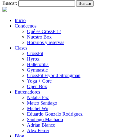
Buscar:
Inicio
Conócenos
Qué es CrossFit ?
Nuestro Box
Horarios y reservas
Clases
CrossFit
Hyrox
Halterofilia
Gymnastic
CrossFit Hybrid Strongman
Yoga + Core
Open Box
Entrenadores
Natalia Paz
Mateo Santiago
Michel Wu
Eduardo Gonzalo Rodríguez
Santiago Machado
Adrian Blanco
Alex Ferrer
Blog