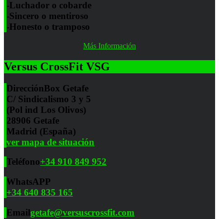
-Luchador o cobarde
-Sincero o mentiroso
-Honesto o tramposo
Más Información
Versus CrossFit VSG
Dirección
Box Getafe
C/ Sindicalismo 3 y 5
(Pol ind Los Olivos)
28906 Getafe
Madrid (España)
ver mapa de situación
Teléfono
+34 910 849 952
WhatsAPP
+34 640 835 165
Email
getafe@versuscrossfit.com