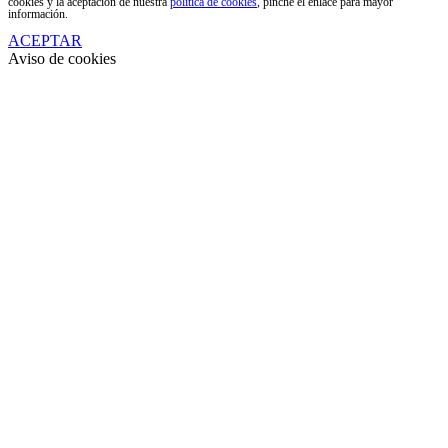
cookies y la aceptación de nuestra
política de cookies
, pinche el enlace para mayor
información.
ACEPTAR
Aviso de cookies