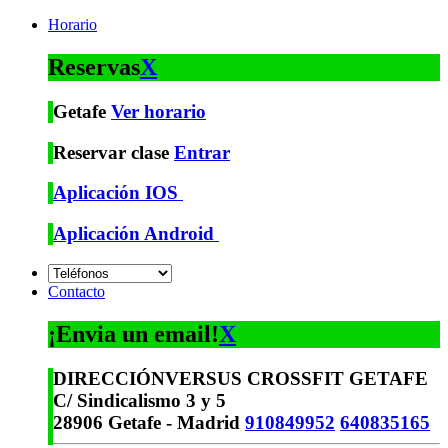
Horario
Reservas
X
Getafe
Ver horario
Reservar clase
Entrar
Aplicación IOS
Aplicación Android
Contacto
¡Envia un email!
X
DIRECCIÓN
VERSUS CROSSFIT GETAFE
C/ Sindicalismo 3 y 5
28906 Getafe - Madrid
910849952
640835165