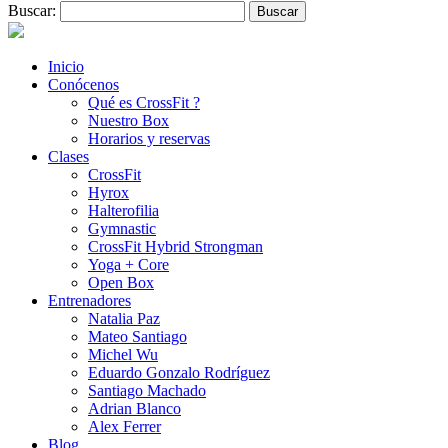
Buscar:
Inicio
Conócenos
Qué es CrossFit ?
Nuestro Box
Horarios y reservas
Clases
CrossFit
Hyrox
Halterofilia
Gymnastic
CrossFit Hybrid Strongman
Yoga + Core
Open Box
Entrenadores
Natalia Paz
Mateo Santiago
Michel Wu
Eduardo Gonzalo Rodríguez
Santiago Machado
Adrian Blanco
Alex Ferrer
Blog