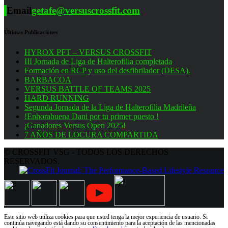
Email
getafe@versuscrossfit.com
Últimas Publicaciones
HYROX PFT – VERSUS CROSSFIT
III Jornada de Liga de Halterofilia completada
Formación en RCP y uso del desfibrilador (DESA).
BARBACOA
VERSUS BATTLE OF TEAMS 2025
HARD RUNNING
Segunda Jornada de la Liga de Halterofilia Madrileña
!Enhorabuena Dani por tu primer puesto !
¡Ganadores Versus Open 2025!
7 AÑOS DE LOCURA COMPARTIDA
© CROSSFIT VSG - TODOS LOS DERECHOS
RESERVADOS.
Este sitio web utiliza cookies para que usted tenga la mejor experiencia de usuario. Si
continúa navegando está dando su consentimiento para la aceptación de las mencionadas