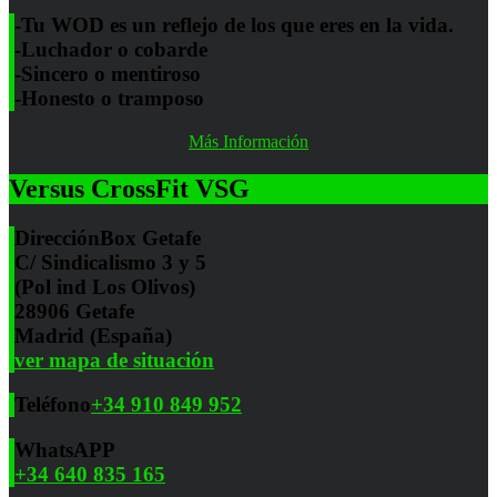
-Tu WOD es un reflejo de los que eres en la vida.
-Luchador o cobarde
-Sincero o mentiroso
-Honesto o tramposo
Más Información
Versus CrossFit VSG
Dirección
Box Getafe
C/ Sindicalismo 3 y 5
(Pol ind Los Olivos)
28906 Getafe
Madrid (España)
ver mapa de situación
Teléfono
+34 910 849 952
WhatsAPP
+34 640 835 165