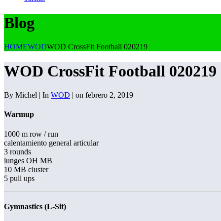
Blog
HOME
WOD
WOD CrossFit Football 020219
WOD CrossFit Football 020219
By Michel | In
WOD
| on febrero 2, 2019
Warmup
1000 m row / run
calentamiento general articular
3 rounds
lunges OH MB
10 MB cluster
5 pull ups
Gymnastics (L-Sit)