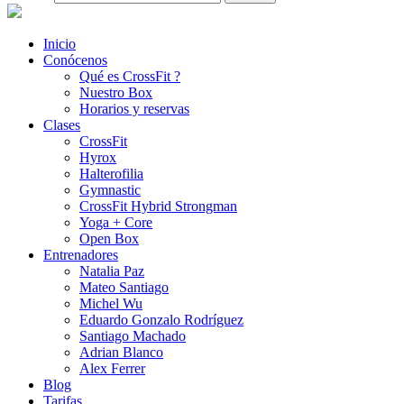
Inicio
Conócenos
Qué es CrossFit ?
Nuestro Box
Horarios y reservas
Clases
CrossFit
Hyrox
Halterofilia
Gymnastic
CrossFit Hybrid Strongman
Yoga + Core
Open Box
Entrenadores
Natalia Paz
Mateo Santiago
Michel Wu
Eduardo Gonzalo Rodríguez
Santiago Machado
Adrian Blanco
Alex Ferrer
Blog
Tarifas