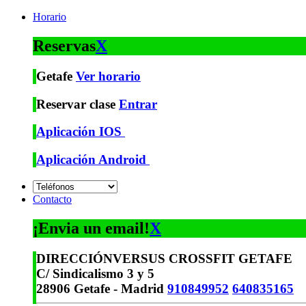
Horario
Reservas
X
Getafe
Ver horario
Reservar clase
Entrar
Aplicación IOS
Aplicación Android
Contacto
¡Envia un email!
X
DIRECCIÓN
VERSUS CROSSFIT GETAFE
C/ Sindicalismo 3 y 5
28906 Getafe - Madrid
910849952
640835165