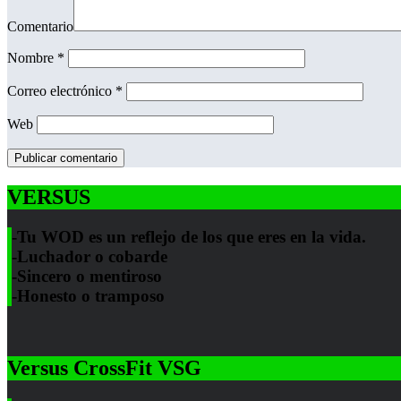
Comentario
Nombre
*
Correo electrónico
*
Web
VERSUS
-Tu WOD es un reflejo de los que eres en la vida.
-Luchador o cobarde
-Sincero o mentiroso
-Honesto o tramposo
Versus CrossFit VSG