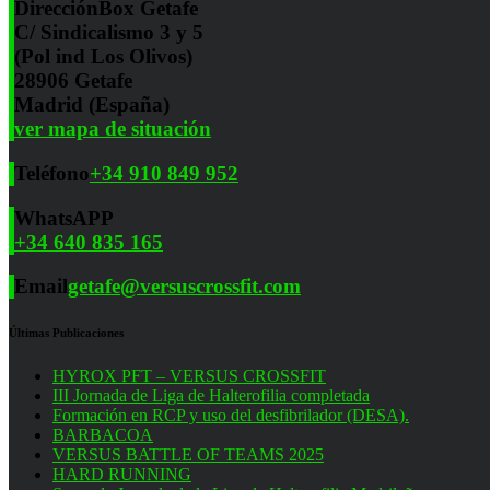
Dirección
Box Getafe
C/ Sindicalismo 3 y 5
(Pol ind Los Olivos)
28906 Getafe
Madrid (España)
ver mapa de situación
Teléfono
+34 910 849 952
WhatsAPP
+34 640 835 165
Email
getafe@versuscrossfit.com
Últimas Publicaciones
HYROX PFT – VERSUS CROSSFIT
III Jornada de Liga de Halterofilia completada
Formación en RCP y uso del desfibrilador (DESA).
BARBACOA
VERSUS BATTLE OF TEAMS 2025
HARD RUNNING