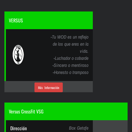
VERSUS
-Tu WOD es un reflejo
de los que eres en la
vida.
-Luchador o cobarde
-Sincero o mentiroso
-Honesto o tramposo
Más Información
Versus CrossFit VSG
Dirección
Box Getafe