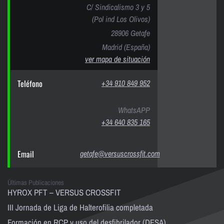
C/ Sindicalismo 3 y 5
(Pol ind Los Olivos)
28906 Getafe
Madrid (España)
ver mapa de situación
Teléfono
+34 910 849 952
WhatsAPP
+34 640 835 165
Email
getafe@versuscrossfit.com
Últimas Publicaciones
HYROX PFT – VERSUS CROSSFIT
III Jornada de Liga de Halterofilia completada
Formación en RCP y uso del desfibrilador (DESA).